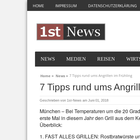
HOME
IMPRESSUM
DATENSCHUTZERKLÄRUNG
NEWS
MEDIEN
REISEN
WIRT
7 Tipps rund ums Angrillen im Frühling
Home »
News »
7 Tipps rund ums Angril
Geschrieben von
1st-News
am Juni 01, 2018
München – Bei Temperaturen um die 20 Gra
erste Mal in diesem Jahr den Grill aus dem K
Überblick:
1. FAST ALLES GRILLEN: Rostbratwürste und