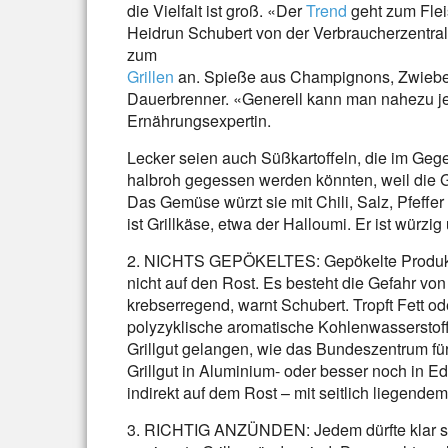
die Vielfalt ist groß. «Der
Trend
geht zum Flei
Heidrun Schubert von der Verbraucherzentral
zum
Grillen
an. Spieße aus Champignons, Zwiebeln
Dauerbrenner. «Generell kann man nahezu je
Ernährungsexpertin.
Lecker seien auch Süßkartoffeln, die im Geg
halbroh gegessen werden könnten, weil die Ge
Das Gemüse würzt sie mit Chili, Salz, Pfeffer
ist Grillkäse, etwa der Halloumi. Er ist würzig 
2. NICHTS GEPÖKELTES: Gepökelte Produkt
nicht auf den Rost. Es besteht die Gefahr von
krebserregend, warnt Schubert. Tropft Fett od
polyzyklische aromatische Kohlenwasserstof
Grillgut gelangen, wie das Bundeszentrum für
Grillgut in Aluminium- oder besser noch in Ed
indirekt auf dem Rost – mit seitlich liegende
3. RICHTIG ANZÜNDEN: Jedem dürfte klar sei