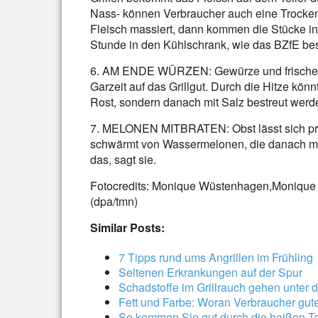
Nass- können Verbraucher auch eine Trocken
Fleisch massiert, dann kommen die Stücke in 
Stunde in den Kühlschrank, wie das BZfE bes
6. AM ENDE WÜRZEN: Gewürze und frische Krä
Garzeit auf das Grillgut. Durch die Hitze könn
Rost, sondern danach mit Salz bestreut werde
7. MELONEN MITBRATEN: Obst lässt sich prim
schwärmt von Wassermelonen, die danach mit
das, sagt sie.
Fotocredits: Monique Wüstenhagen,Monique
(dpa/tmn)
Similar Posts:
7 Tipps rund ums Angrillen im Frühling
Seltenen Erkrankungen auf der Spur
Schadstoffe im Grillrauch gehen unter 
Fett und Farbe: Woran Verbraucher gut
So kommen Sie gut durch die heißen T