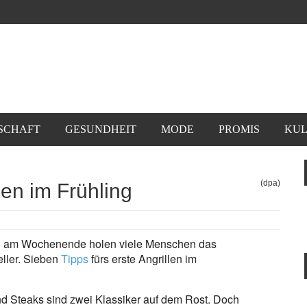
SCHAFT
GESUNDHEIT
MODE
PROMIS
KUL
(dpa)
len im Frühling
d am Wochenende holen viele Menschen das
eller. Sieben
Tipps
fürs erste Angrillen im
 Steaks sind zwei Klassiker auf dem Rost. Doch