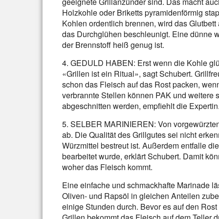
geeignete Grillanzünder sind. Das macht au
Holzkohle oder Briketts pyramidenförmig stap
Kohlen ordentlich brennen, wird das Glutbe
das Durchglühen beschleunigt. Eine dünne w
der Brennstoff heiß genug ist.
4. GEDULD HABEN: Erst wenn die Kohle glüht
«Grillen ist ein Ritual», sagt Schubert. Grillf
schon das Fleisch auf das Rost packen, we
verbrannte Stellen können PAK und weitere sc
abgeschnitten werden, empfiehlt die Expertin
5. SELBER MARINIEREN: Von vorgewürzten Fl
ab. Die Qualität des Grillgutes sei nicht erk
Würzmittel bestreut ist. Außerdem entfalle di
bearbeitet wurde, erklärt Schubert. Damit kö
woher das Fleisch kommt.
Eine einfache und schmackhafte Marinade läs
Oliven- und Rapsöl in gleichen Anteilen zube
einige Stunden durch. Bevor es auf den Rost
Grillen bekommt das Fleisch auf dem Teller d