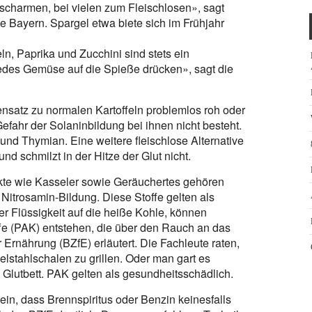
scharmen, bei vielen zum Fleischlosen», sagt
e Bayern. Spargel etwa biete sich im Frühjahr
, Paprika und Zucchini sind stets ein
des Gemüse auf die Spieße drücken», sagt die
ensatz zu normalen Kartoffeln problemlos roh oder
fahr der Solaninbildung bei ihnen nicht besteht.
 und Thymian. Eine weitere fleischlose Alternative
und schmilzt in der Hitze der Glut nicht.
e wie Kasseler sowie Geräuchertes gehören
 Nitrosamin-Bildung. Diese Stoffe gelten als
er Flüssigkeit auf die heiße Kohle, können
fe (PAK) entstehen, die über den Rauch an das
 Ernährung (BZfE) erläutert. Die Fachleute raten,
elstahlschalen zu grillen. Oder man gart es
m Glutbett. PAK gelten als gesundheitsschädlich.
n, dass Brennspiritus oder Benzin keinesfalls