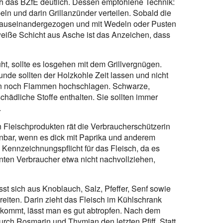
ch das BZfE deutlich. Dessen empfohlene Technik:
eln und darin Grillanzünder verteilen. Sobald die
tt auseinandergezogen und mit Wedeln oder Pusten
eiße Schicht aus Asche ist das Anzeichen, dass
, sollte es losgehen mit dem Grillvergnügen.
reunde sollten der Holzkohle Zeit lassen und nicht
nn noch Flammen hochschlagen. Schwarze,
hädliche Stoffe enthalten. Sie sollten immer
.
eischprodukten rät die Verbraucherschützerin
ennbar, wenn es dick mit Paprika und anderem
e Kennzeichnungspflicht für das Fleisch, da es
nnten Verbraucher etwa nicht nachvollziehen,
st sich aus Knoblauch, Salz, Pfeffer, Senf sowie
reiten. Darin zieht das Fleisch im Kühlschrank
 kommt, lässt man es gut abtropfen. Nach dem
urch Rosmarin und Thymian den letzten Pfiff. Statt