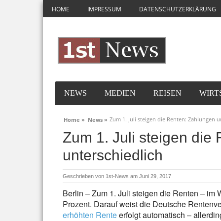
HOME
IMPRESSUM
DATENSCHUTZERKLÄRUNG
NEWS
MEDIEN
REISEN
WIRT
Zum 1. Juli steigen die Renten: Zahlungen u
Home »
News »
Zum 1. Juli steigen die
unterschiedlich
Geschrieben von
1st-News
am Juni 29, 2017
Berlin – Zum 1. Juli steigen die Renten – i
Prozent. Darauf weist die Deutsche Rentenve
erhöhten Rente
erfolgt automatisch – allerd