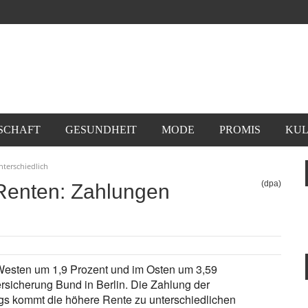
SCHAFT
GESUNDHEIT
MODE
PROMIS
KUL
nterschiedlich
(dpa)
 Renten: Zahlungen
m Westen um 1,9 Prozent und im Osten um 3,59
rsicherung Bund in Berlin. Die Zahlung der
ings kommt die höhere Rente zu unterschiedlichen