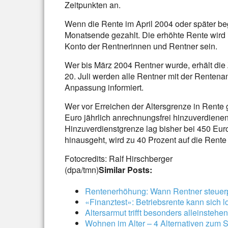
Zeitpunkten an.
Wenn die Rente im April 2004 oder später b
Monatsende gezahlt. Die erhöhte Rente wird 
Konto der Rentnerinnen und Rentner sein.
Wer bis März 2004 Rentner wurde, erhält die 
20. Juli werden alle Rentner mit der Renten
Anpassung informiert.
Wer vor Erreichen der Altersgrenze in Rente 
Euro jährlich anrechnungsfrei hinzuverdiene
Hinzuverdienstgrenze lag bisher bei 450 Euro
hinausgeht, wird zu 40 Prozent auf die Rente
Fotocredits: Ralf Hirschberger
(dpa/tmn)
Similar Posts:
Rentenerhöhung: Wann Rentner steuerp
«Finanztest»: Betriebsrente kann sich 
Altersarmut trifft besonders alleinsteh
Wohnen im Alter – 4 Alternativen zum 