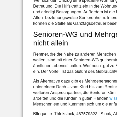
Wer sich den Umzug eine spezielle Wohnung 
Betreuung. Die Hilfskraft zieht in die Wohnun
und erledigt Besorgungen. Außerdem ist die 
Alten- beziehungsweise Seniorenheim. Interes
können die Stelle als Ganztagsbetreuer bese
Senioren-WG und Mehrgen
nicht allein
Rentner, die die Nähe zu anderen Menschen
wollen, sind mit einer Senioren-WG gut bera
ähnlicher Lebenssituation. Wer noch „gut zu Fu
ein. Der Vorteil ist das Gefühl des Gebraucht
Als Alternative dazu gibt es Mehrgeneration
unter einem Dach – vom Kind bis zum Rentner
weiteren Ansprechpartner, die Senioren küm
arbeiten und die Kinder in guten Händen
wis
Menschen ein und kümmern sich um die anfa
Bildquelle: Thinkstock, 467579823, iStock, 