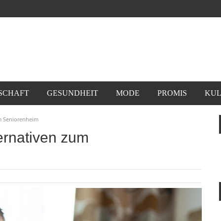
SCHAFT
GESUNDHEIT
MODE
PROMIS
KUL
um Seniorenheim
ernativen zum