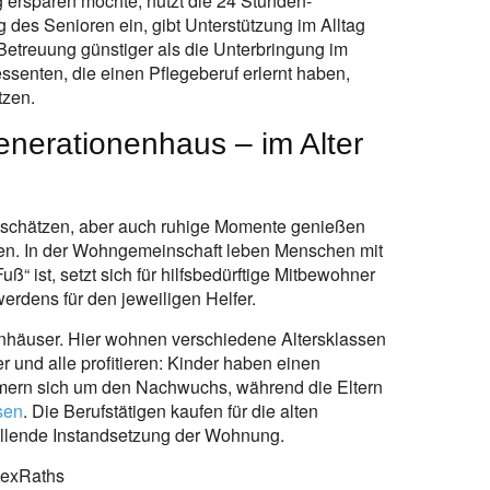
ersparen möchte, nutzt die 24 Stunden-
g des Senioren ein, gibt Unterstützung im Alltag
Betreuung günstiger als die Unterbringung im
senten, die einen Pflegeberuf erlernt haben,
tzen.
erationenhaus – im Alter
 schätzen, aber auch ruhige Momente genießen
ten. In der Wohngemeinschaft leben Menschen mit
ß“ ist, setzt sich für hilfsbedürftige Mitbewohner
werdens für den jeweiligen Helfer.
enhäuser. Hier wohnen verschiedene Altersklassen
 und alle profitieren: Kinder haben einen
mern sich um den Nachwuchs, während die Eltern
sen
. Die Berufstätigen kaufen für die alten
llende Instandsetzung der Wohnung.
AlexRaths