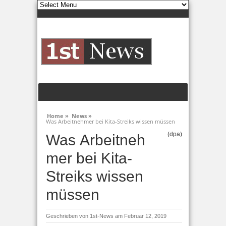
Home »
News »
Was Arbeitnehmer bei Kita-Streiks wissen müssen
(dpa)
Was Arbeitneh
mer bei Kita-
Streiks wissen
müssen
Geschrieben von
1st-News
am Februar 12, 2019