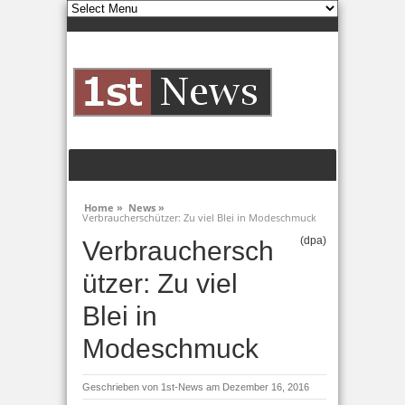
Home »
News »
Verbraucherschützer: Zu viel Blei in Modeschmuck
(dpa)
Verbrauchersch
ützer: Zu viel
Blei in
Modeschmuck
Geschrieben von
1st-News
am Dezember 16, 2016