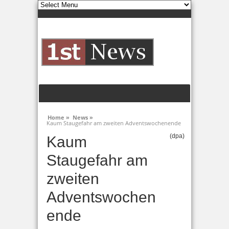
Home »
News »
Kaum Staugefahr am zweiten Adventswochenende
(dpa)
Kaum
Staugefahr am
zweiten
Adventswochen
ende