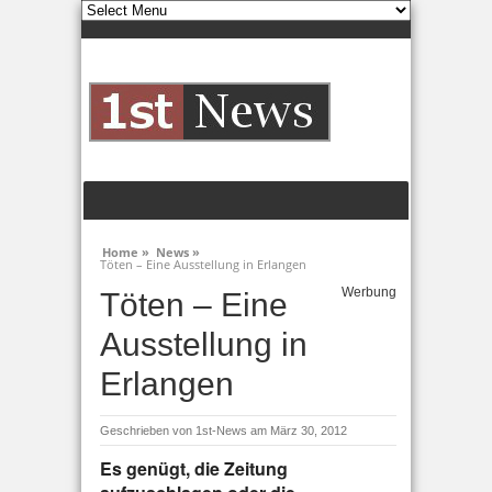
Home »
News »
Töten – Eine Ausstellung in Erlangen
Werbung
Töten – Eine
Ausstellung in
Erlangen
Geschrieben von
1st-News
am März 30, 2012
Es genügt, die Zeitung