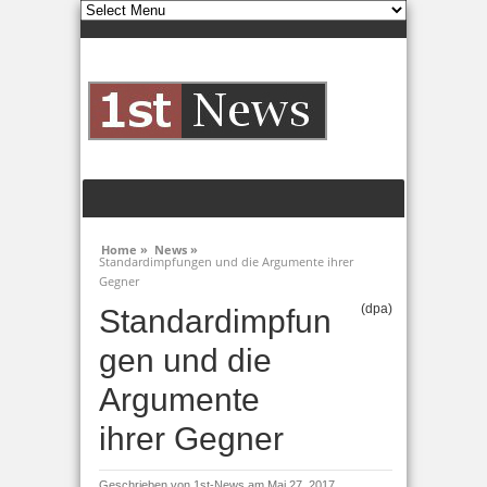
Home »
News »
Standardimpfungen und die Argumente ihrer
Gegner
(dpa)
Standardimpfun
gen und die
Argumente
ihrer Gegner
Geschrieben von
1st-News
am Mai 27, 2017