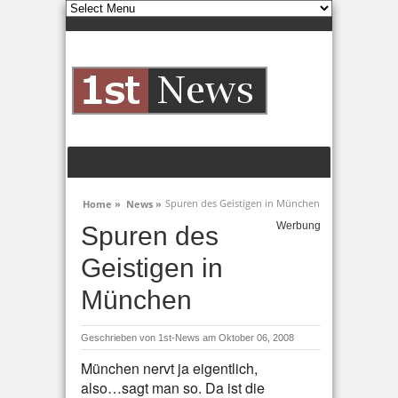
Spuren des Geistigen in München
Home »
News »
Werbung
Spuren des
Geistigen in
München
Geschrieben von
1st-News
am Oktober 06, 2008
München nervt ja eigentlich,
also…sagt man so. Da ist die