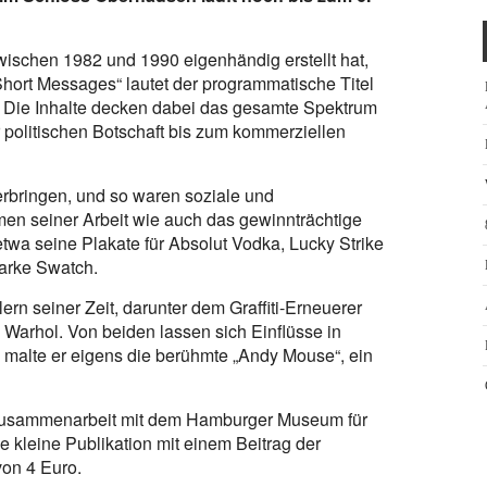
wischen 1982 und 1990 eigenhändig erstellt hat,
hort Messages“ lautet der programmatische Titel
. Die Inhalte decken dabei das gesamte Spektrum
 politischen Botschaft bis zum kommerziellen
erbringen, und so waren soziale und
en seiner Arbeit wie auch das gewinnträchtige
twa seine Plakate für Absolut Vodka, Lucky Strike
arke Swatch.
rn seiner Zeit, darunter dem Graffiti-Erneuerer
Warhol. Von beiden lassen sich Einflüsse in
en malte er eigens die berühmte „Andy Mouse“, ein
 Zusammenarbeit mit dem Hamburger Museum für
 kleine Publikation mit einem Beitrag der
von 4 Euro.