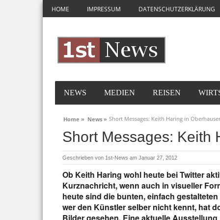
HOME
IMPRESSUM
DATENSCHUTZERKLÄRUNG
NEWS
MEDIEN
REISEN
WIRT
Short Messages: Keith Haring in Oberhause
Home »
News »
Short Messages: Keith 
Geschrieben von
1st-News
am Januar 27, 2012
Ob Keith Haring wohl heute bei Twitter akti
Kurznachricht, wenn auch in visueller Fo
heute sind die bunten, einfach gestaltete
wer den Künstler selber nicht kennt, hat 
Bilder gesehen. Eine aktuelle Ausstellung