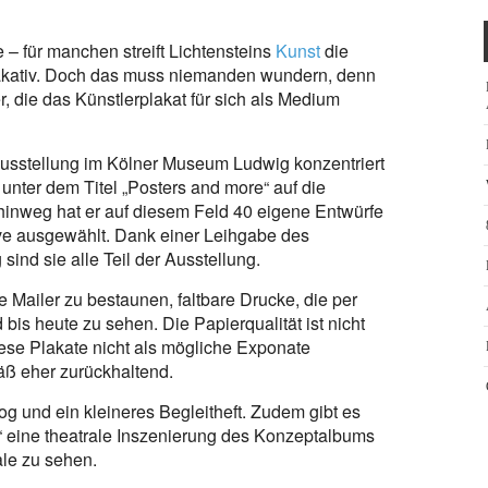
– für manchen streift Lichtensteins
Kunst
die
plakativ. Doch das muss niemanden wundern, denn
, die das Künstlerplakat für sich als Medium
-Ausstellung im Kölner Museum Ludwig konzentriert
unter dem Titel „Posters and more“ auf die
 hinweg hat er auf diesem Feld 40 eigene Entwürfe
tive ausgewählt. Dank einer Leihgabe des
nd sie alle Teil der Ausstellung.
Mailer zu bestaunen, faltbare Drucke, die per
bis heute zu sehen. Die Papierqualität ist nicht
ese Plakate nicht als mögliche Exponate
äß eher zurückhaltend.
og und ein kleineres Begleitheft. Zudem gibt es
a“ eine theatrale Inszenierung des Konzeptalbums
le zu sehen.