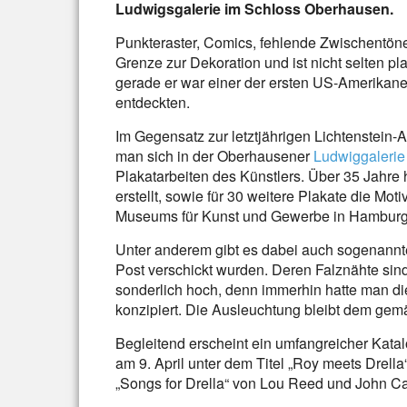
Ludwigsgalerie im Schloss Oberhausen.
Punkteraster, Comics, fehlende Zwischentöne 
Grenze zur Dekoration und ist nicht selten 
gerade er war einer der ersten US-Amerikaner
entdeckten.
Im Gegensatz zur letztjährigen Lichtenstein
man sich in der Oberhausener
Ludwiggalerie
Plakatarbeiten des Künstlers. Über 35 Jahre
erstellt, sowie für 30 weitere Plakate die Mo
Museums für Kunst und Gewerbe in Hamburg si
Unter anderem gibt es dabei auch sogenannte 
Post verschickt wurden. Deren Falznähte sind 
sonderlich hoch, denn immerhin hatte man di
konzipiert. Die Ausleuchtung bleibt dem gem
Begleitend erscheint ein umfangreicher Katal
am 9. April unter dem Titel „Roy meets Drell
„Songs for Drella“ von Lou Reed und John Ca