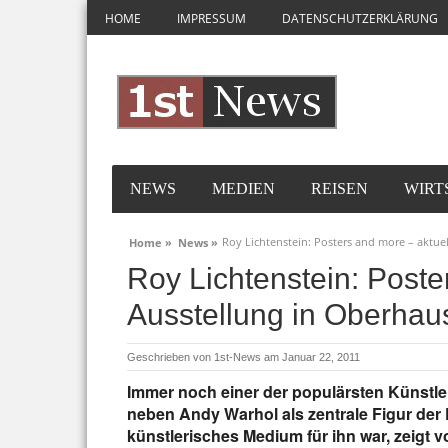
HOME
IMPRESSUM
DATENSCHUTZERKLÄRUNG
NEWS
MEDIEN
REISEN
WIRT
Roy Lichtenstein: Posters and more – aktue
Home »
News »
Roy Lichtenstein: Poste
Ausstellung in Oberhau
Geschrieben von
1st-News
am Januar 22, 2011
Immer noch einer der populärsten Künstler
neben Andy Warhol als zentrale Figur der P
künstlerisches Medium für ihn war, zeigt v