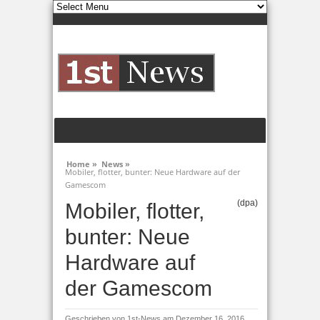
Home »
News »
Mobiler, flotter, bunter: Neue Hardware auf der
Gamescom
(dpa)
Mobiler, flotter,
bunter: Neue
Hardware auf
der Gamescom
Geschrieben von
1st-News
am Dezember 16, 2016