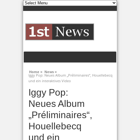
Home »
News »
Iggy Pop: Neues Album „Préliminaires“, Houellebecq
und ein interaktives Video
Iggy Pop:
Neues Album
„Préliminaires“,
Houellebecq
und ein