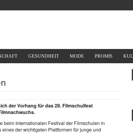
SCHAFT
GESUNDHEIT
MODE
PROMIS
KUL
en
ch der Vorhang für das 28. Filmschulfest
n Filmnachwuchs.
 beim Internationalen Festival der Filmschulen in
 eines der wichtigsten Plattformen für junge und