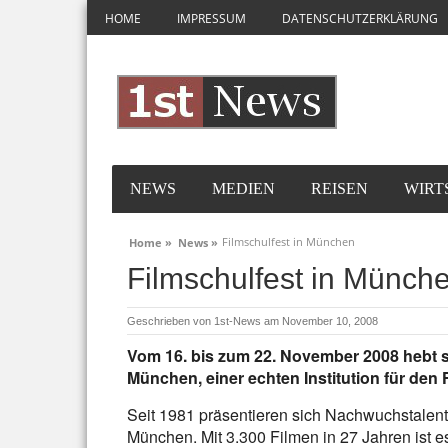
HOME
IMPRESSUM
DATENSCHUTZERKLÄRUNG
NEWS
MEDIEN
REISEN
WIRT
Filmschulfest in München
Home »
News »
Filmschulfest in Münch
Geschrieben von
1st-News
am November 10, 2008
Vom 16. bis zum 22. November 2008 hebt si
München, einer echten Institution für de
Seit 1981 präsentieren sich Nachwuchstalente
München. Mit 3.300 Filmen in 27 Jahren ist es