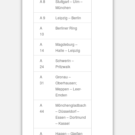
A 8
Stuttgart – Ulm –
München
A 9
Leipzig – Berlin
A
Berliner Ring
10
A
Magdeburg –
14
Halle – Leipzig
A
Schwerin –
24
Pritzwalk
A
Gronau –
31
Oberhausen;
Meppen – Leer-
Emden
A
Mönchengladbach
44
– Düsseldorf –
Essen – Dortmund
– Kassel
A
Hagen – Gießen