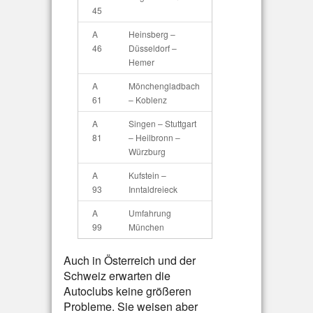
45
A
Heinsberg –
46
Düsseldorf –
Hemer
A
Mönchengladbach
61
– Koblenz
A
Singen – Stuttgart
81
– Heilbronn –
Würzburg
A
Kufstein –
93
Inntaldreieck
A
Umfahrung
99
München
Auch in Österreich und der
Schweiz erwarten die
Autoclubs keine größeren
Probleme. Sie weisen aber