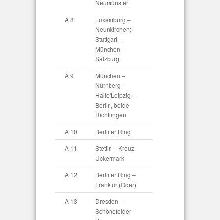
Neumünster
A 8
Luxemburg –
Neunkirchen;
Stuttgart –
München –
Salzburg
A 9
München –
Nürnberg –
Halle/Leipzig –
Berlin, beide
Richtungen
A 10
Berliner Ring
A 11
Stettin – Kreuz
Uckermark
A 12
Berliner Ring –
Frankfurt(Oder)
A 13
Dresden –
Schönefelder