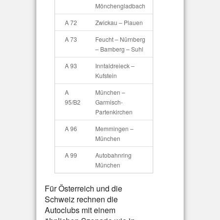
Mönchengladbach
A 72
Zwickau – Plauen
A 73
Feucht – Nürnberg
– Bamberg – Suhl
A 93
Inntaldreieck –
Kufstein
A
München –
95/B2
Garmisch-
Partenkirchen
A 96
Memmingen –
München
A 99
Autobahnring
München
Für Österreich und die
Schweiz rechnen die
Autoclubs mit einem