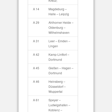
Kreuz;
A 14
Magdeburg –
Halle – Leipzig
A 29
Ahlhorner Heide –
Oldenburg –
Wilhelmshaven
A 31
Leer – Emden –
Lingen
A 42
Kamp-Lintfort –
Dortmund
A 45
Gießen – Hagen –
Dortmund
A 46
Heinsberg –
Düsseldorf –
Wuppertal
A 61
Speyer –
Ludwigshafen –
Koblenz –