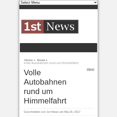
Home »
News »
Volle Autobahnen rund um Himmelfahrt
(dpa)
Volle
Autobahnen
rund um
Himmelfahrt
Geschrieben von
1st-News
am Mai 26, 2017