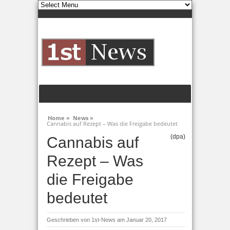
Home »
News »
Cannabis auf Rezept – Was die Freigabe bedeutet
(dpa)
Cannabis auf
Rezept – Was
die Freigabe
bedeutet
Geschrieben von
1st-News
am Januar 20, 2017