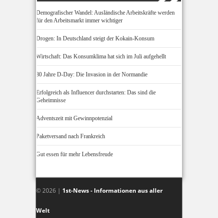
Demografischer Wandel: Ausländische Arbeitskräfte werden
für den Arbeitsmarkt immer wichtiger
Drogen: In Deutschland steigt der Kokain-Konsum
Wirtschaft: Das Konsumklima hat sich im Juli aufgehellt
80 Jahre D-Day: Die Invasion in der Normandie
Erfolgreich als Influencer durchstarten: Das sind die
Geheimnisse
Adventszeit mit Gewinnpotenzial
Paketversand nach Frankreich
Gut essen für mehr Lebensfreude
© 2026 |
1st-News - Informationen aus aller
Welt