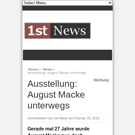
Home »
News »
Ausstellung: August Macke unterwegs
Werbung
Ausstellung:
August Macke
unterwegs
Geschrieben von
1st-News
am Februar 25, 2012
Gerade mal 27 Jahre wurde