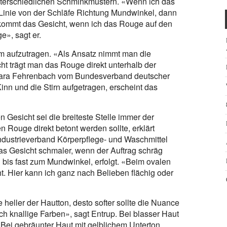
unterschiedlichen Schminkmustern. «Wenn ich das
 Linie von der Schläfe Richtung Mundwinkel, dann
ekommt das Gesicht, wenn ich das Rouge auf den
», sagt er.
rm aufzutragen. «Als Ansatz nimmt man die
t trägt man das Rouge direkt unterhalb der
ara Fehrenbach vom Bundesverband deutscher
inn und die Stirn aufgetragen, erscheint das
 Gesicht sei die breiteste Stelle immer der
Rouge direkt betont werden sollte, erklärt
 Industrieverband Körperpflege- und Waschmittel
as Gesicht schmaler, wenn der Auftrag schräg
is fast zum Mundwinkel, erfolgt. «Beim ovalen
. Hier kann ich ganz nach Belieben flächig oder
heller der Hautton, desto softer sollte die Nuance
h knallige Farben», sagt Entrup. Bei blasser Haut
 Bei gebräunter Haut mit gelblichem Unterton