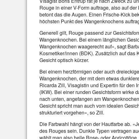
Visagist Boris Entrup rät je nach Zweck zu 
Rouge in einer V-Form auftrage, also auf der
betont das die Augen. Einen Frische-Kick b
höchsten Punkt des Wangenknochens auftrage
Generell gilt, Rouge passend zur Gesichtsfo
Wangenknochen. Bei einem länglichen Gesich
Wangenknochen waagerecht auf», sagt Barb
Kosmetiker/innen (BDK). Zusätzlich auf das K
Gesicht optisch kürzer.
Bei einem herzförmigen oder auch dreieckigen
Wangenknochen, der mit dem etwas dunkleren 
Ricarda Zill, Visagistin und Expertin für den
(IKW). Bei einer runden Gesichtsform wirke d
nach unten, angefangen am Wangenknochen b
Gesicht spricht man auch vom idealen Gesicht
strukturiert vorgehen», so Zill.
Die Farbwahl hängt von der Hautfarbe ab. «Je 
des Rouges sein. Dunkle Typen vertragen auc
wählt man also helle Rose- oder Apricottöne.