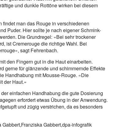
räftige und dunkle Rottöne wirken bei diesem
en findet man das Rouge in verschiedenen
nd Puder. Hier sollte je nach eigener Schmink-
erden. Die Grundregel: «Bei sehr trockener
d, ist Cremerouge die richtige Wahl. Bei
errouge», sagt Fehrenbach.
it den Fingern gut in die Haut einarbeiten.
ird gerne für glänzende und schimmernde Effekte
t die Handhabung mit Mousse-Rouge. «Die
it der Haut.»
en der einfachen Handhabung die gute Dosierung
 dagegen erfordert etwas Übung in der Anwendung.
ufgetupft und zügig verstrichen, da es besonders
 Gabbert,Franziska Gabbert,dpa-infografik