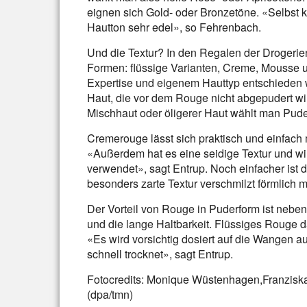
eignen sich Gold- oder Bronzetöne. «Selbst k
Hautton sehr edel», so Fehrenbach.
Und die Textur? In den Regalen der Drogeri
Formen: flüssige Varianten, Creme, Mousse u
Expertise und eigenem Hauttyp entschieden w
Haut, die vor dem Rouge nicht abgepudert wir
Mischhaut oder öligerer Haut wählt man Pud
Cremerouge lässt sich praktisch und einfach m
«Außerdem hat es eine seidige Textur und w
verwendet», sagt Entrup. Noch einfacher is
besonders zarte Textur verschmilzt förmlich m
Der Vorteil von Rouge in Puderform ist neb
und die lange Haltbarkeit. Flüssiges Rouge
«Es wird vorsichtig dosiert auf die Wangen a
schnell trocknet», sagt Entrup.
Fotocredits: Monique Wüstenhagen,Franziska
(dpa/tmn)