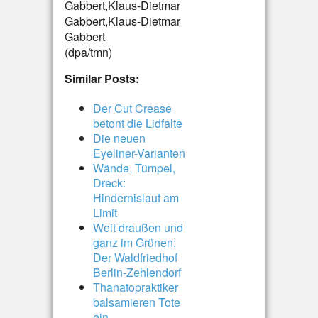
Gabbert,Klaus-Dietmar
Gabbert,Klaus-Dietmar
Gabbert
(dpa/tmn)
Similar Posts:
Der Cut Crease
betont die Lidfalte
Die neuen
Eyeliner-Varianten
Wände, Tümpel,
Dreck:
Hindernislauf am
Limit
Weit draußen und
ganz im Grünen:
Der Waldfriedhof
Berlin-Zehlendorf
Thanatopraktiker
balsamieren Tote
ein