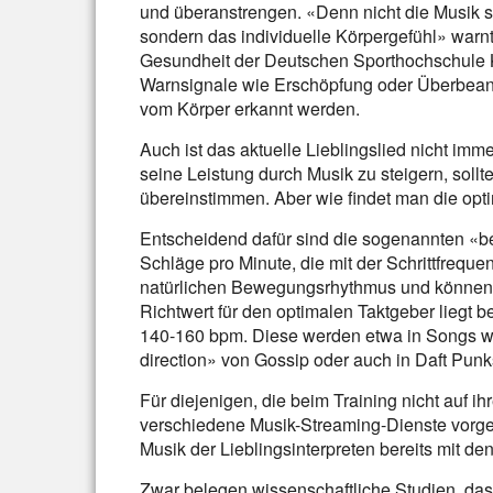
und überanstrengen. «Denn nicht die Musik so
sondern das individuelle Körpergefühl» warnt 
Gesundheit der Deutschen Sporthochschule Kö
Warnsignale wie Erschöpfung oder Überbean
vom Körper erkannt werden.
Auch ist das aktuelle Lieblingslied nicht im
seine Leistung durch Musik zu steigern, sol
übereinstimmen. Aber wie findet man die opti
Entscheidend dafür sind die sogenannten «be
Schläge pro Minute, die mit der Schrittfrequ
natürlichen Bewegungsrhythmus und können d
Richtwert für den optimalen Taktgeber liegt b
140-160 bpm. Diese werden etwa in Songs wi
direction» von Gossip oder auch in Daft Punks 
Für diejenigen, die beim Training nicht auf i
verschiedene Musik-Streaming-Dienste vorgef
Musik der Lieblingsinterpreten bereits mit de
Zwar belegen wissenschaftliche Studien, da