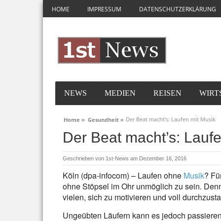
HOME
IMPRESSUM
DATENSCHUTZERKLÄRUNG
NEWS
MEDIEN
REISEN
WIRT
Der Beat macht’s: Laufen mit Musik
Home »
Gesundheit »
Der Beat macht’s: Laufe
Geschrieben von
1st-News
am Dezember 16, 2016
Köln (dpa-infocom) – Laufen ohne
Musik
? Fü
ohne Stöpsel im Ohr unmöglich zu sein. Denn
vielen, sich zu motivieren und voll durchzusta
Ungeübten Läufern kann es jedoch passieren,