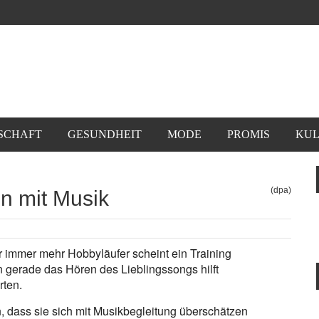
SCHAFT
GESUNDHEIT
MODE
PROMIS
KUL
(dpa)
n mit Musik
r immer mehr Hobbyläufer scheint ein Training
 gerade das Hören des Lieblingssongs hilft
rten.
 dass sie sich mit Musikbegleitung überschätzen