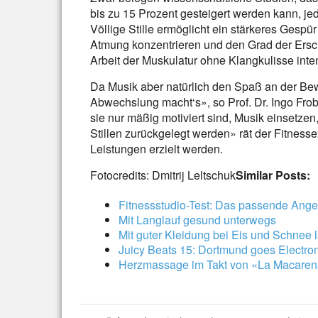
bis zu 15 Prozent gesteigert werden kann, jed
Völlige Stille ermöglicht ein stärkeres Gespü
Atmung konzentrieren und den Grad der Ersc
Arbeit der Muskulatur ohne Klangkulisse inten
Da Musik aber natürlich den Spaß an der Bewe
Abwechslung macht‘s», so Prof. Dr. Ingo Fr
sie nur mäßig motiviert sind, Musik einsetzen
Stillen zurückgelegt werden» rät der Fitness
Leistungen erzielt werden.
Fotocredits: Dmitrij Leltschuk
Similar Posts:
Fitnessstudio-Test: Das passende Ange
Mit Langlauf gesund unterwegs
Mit guter Kleidung bei Eis und Schnee 
Juicy Beats 15: Dortmund goes Electro
Herzmassage im Takt von «La Macaren