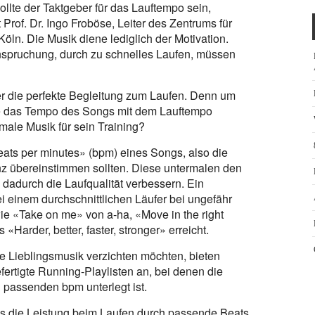
llte der Taktgeber für das Lauftempo sein,
Prof. Dr. Ingo Froböse, Leiter des Zentrums für
ln. Die Musik diene lediglich der Motivation.
spruchung, durch zu schnelles Laufen, müssen
mer die perfekte Begleitung zum Laufen. Denn um
lte das Tempo des Songs mit dem Lauftempo
male Musik für sein Training?
ats per minutes» (bpm) eines Songs, also die
enz übereinstimmen sollten. Diese untermalen den
adurch die Laufqualität verbessern. Ein
ei einem durchschnittlichen Läufer bei ungefähr
e «Take on me» von a-ha, «Move in the right
«Harder, better, faster, stronger» erreicht.
hre Lieblingsmusik verzichten möchten, bieten
ertigte Running-Playlisten an, bei denen die
n passenden bpm unterlegt ist.
ss die Leistung beim Laufen durch passende Beats