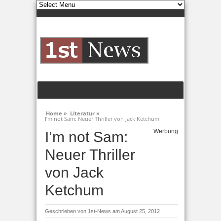
Home »
Literatur »
I’m not Sam: Neuer Thriller von Jack Ketchum
Werbung
I’m not Sam:
Neuer Thriller
von Jack
Ketchum
Geschrieben von
1st-News
am August 25, 2012