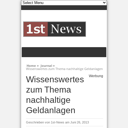
Home »
Journal »
Wissenswertes zum Thema nachhaltige Geldanlagen
Werbung
Wissenswertes
zum Thema
nachhaltige
Geldanlagen
Geschrieben von
1st-News
am Juni 26, 2013