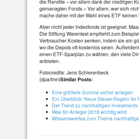
die Rendite – vor allem dank der niedrigen Ko
gemanagten Fonds.» Vor allem, wer sich nicht 
mache daher mit der Wahl eines ETF keinen 
Aber nicht jeder Indexfonds ist geeignet. Mas
Die Stiftung Warentest empfiehlt zum Beispi
Verbraucher Kosten senken, indem sie ein gü
wo die Depots oft kostenlos seien. Außerdem e
einen ETF-Sparplan zu wählen, den viele Dir
anbieten.
Fotocredits: Jens Schierenbeck
(dpa/tmn)
Similar Posts:
Eine größere Summe sicher anlegen
Ein Überblick: Neue Steuer-Regeln für
Der Trend zu nachhaltigen Investments
Was für Anleger 2018 wichtig wird
Wissenswertes zum Thema nachhaltig