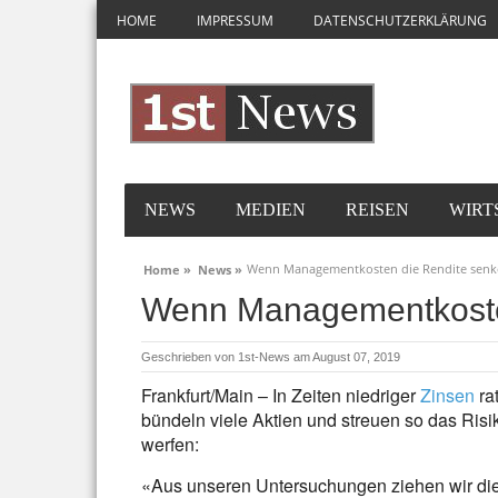
HOME
IMPRESSUM
DATENSCHUTZERKLÄRUNG
NEWS
MEDIEN
REISEN
WIRT
Wenn Managementkosten die Rendite sen
Home »
News »
Wenn Managementkoste
Geschrieben von
1st-News
am August 07, 2019
Frankfurt/Main – In Zeiten niedriger
Zinsen
ra
bündeln viele Aktien und streuen so das Risik
werfen:
«Aus unseren Untersuchungen ziehen wir die