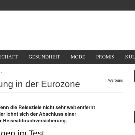
SCHAFT
GESUNDHEIT
MODE
PROMIS
KUL
ne
Werbung
rung in der Eurozone
n die Reiseziele nicht sehr weit entfernt
ier lohnt sich der Abschluss einer
er Reiseabbruchversicherung.
ngen im Test