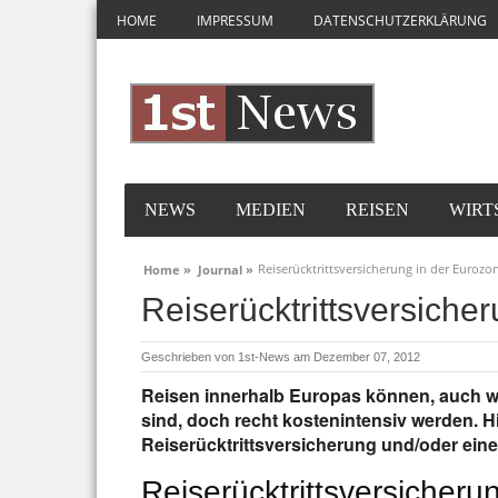
HOME
IMPRESSUM
DATENSCHUTZERKLÄRUNG
NEWS
MEDIEN
REISEN
WIRT
Reiserücktrittsversicherung in der Eurozo
Home »
Journal »
Reiserücktrittsversiche
Geschrieben von
1st-News
am Dezember 07, 2012
Reisen innerhalb Europas können, auch wen
sind, doch recht kostenintensiv werden. H
Reiserücktrittsversicherung und/oder ein
Reiserücktrittsversicheru