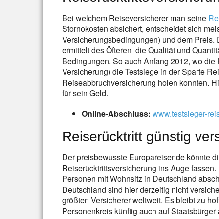
Bei welchem Reiseversicherer man seine
Re
Stornokosten absichert, entscheidet sich mei
Versicherungsbedingungen) und dem Preis. Di
ermittelt des Öfteren die Qualität und Quant
Bedingungen. So auch Anfang 2012, wo die 
Versicherung) die Testsiege in der Sparte Rei
Reiseabbruchversicherung holen konnten. H
für sein Geld.
Online-Abschluss:
www.testsieger-reis
Reiserücktritt günstig ver
Der preisbewusste Europareisende könnte di
Reiserücktrittsversicherung ins Auge fassen. 
Personen mit Wohnsitz in Deutschland absch
Deutschland sind hier derzeitig nicht versich
größten Versicherer weltweit. Es bleibt zu ho
Personenkreis künftig auch auf Staatsbürger