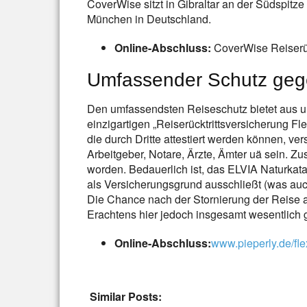
CoverWise sitzt in Gibraltar an der Südspitze
München in Deutschland.
Online-Abschluss:
CoverWise Reiserüc
Umfassender Schutz gege
Den umfassendsten Reiseschutz bietet aus uns
einzigartigen „Reiserücktrittsversicherung Fl
die durch Dritte attestiert werden können, ver
Arbeitgeber, Notare, Ärzte, Ämter uä sein. Zu
worden. Bedauerlich ist, das ELVIA Naturka
als Versicherungsgrund ausschließt (was auc
Die Chance nach der Stornierung der Reise 
Erachtens hier jedoch insgesamt wesentlich 
Online-Abschluss:
www.pieperly.de/fle
Similar Posts: