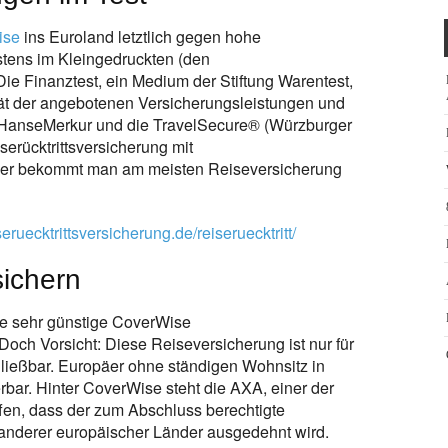
ise
ins Euroland letztlich gegen hohe
stens im Kleingedruckten (den
e Finanztest, ein Medium der Stiftung Warentest,
ität der angebotenen Versicherungsleistungen und
HanseMerkur und die TravelSecure® (Würzburger
serücktrittsversicherung mit
ier bekommt man am meisten Reiseversicherung
eruecktrittsversicherung.de/reiseruecktritt/
sichern
e sehr günstige CoverWise
Doch Vorsicht: Diese Reiseversicherung ist nur für
ließbar. Europäer ohne ständigen Wohnsitz in
erbar. Hinter CoverWise steht die AXA, einer der
ffen, dass der zum Abschluss berechtigte
 anderer europäischer Länder ausgedehnt wird.