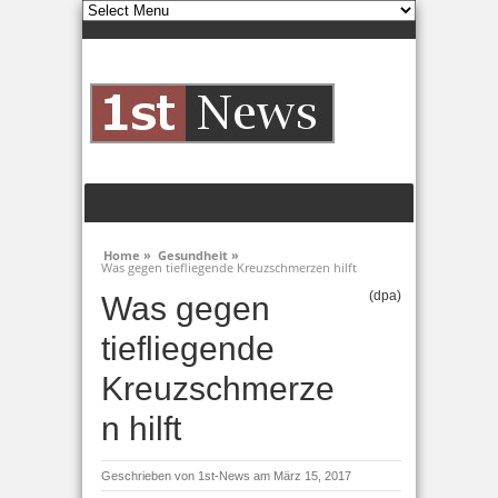
Home »
Gesundheit »
Was gegen tiefliegende Kreuzschmerzen hilft
(dpa)
Was gegen
tiefliegende
Kreuzschmerze
n hilft
Geschrieben von
1st-News
am März 15, 2017