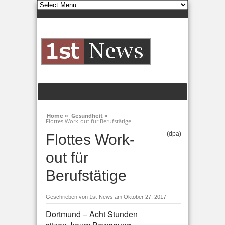
Home »
Gesundheit »
Flottes Work-out für Berufstätige
(dpa)
Flottes Work-
out für
Berufstätige
Geschrieben von
1st-News
am Oktober 27, 2017
Dortmund – Acht Stunden