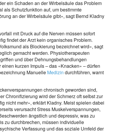
der ein Schaden an der Wirbelsäule das Problem
 als Schutzfunktion auf, um bestimmte
rung an der Wirbelsäule gibt», sagt Bernd Kladny
rfall mit Druck auf die Nerven müssen sofort
fig findet der Arzt kein organisches Problem.
Volksmund als Blockierung bezeichnet wird», sagt
eglich gemacht werden. Physiotherapeuten
dgriffen und über Dehnungsbehandlungen
r einen kurzen Impuls – das «Knacken» – dürfen
tzbezeichnung Manuelle
Medizin
durchführen, warnt
Nackenverspannungen chronisch geworden sind,
r Chronifizierung wird der Schmerz oft selbst zur
g nicht mehr», erklärt Kladny. Meist spielen dabei
nerseits verursacht Stress Muskelverspannungen,
 Beschwerden ängstlich und depressiv, was zu
eis zu durchbrechen, müssen individuelle
 psychische Verfassung und das soziale Umfeld der