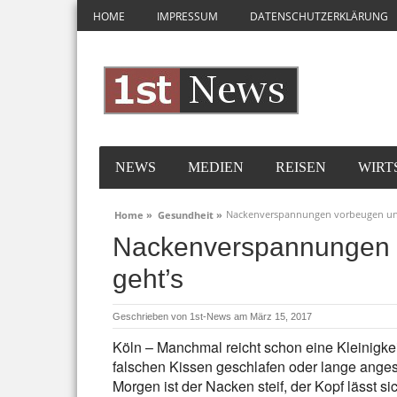
HOME
IMPRESSUM
DATENSCHUTZERKLÄRUNG
NEWS
MEDIEN
REISEN
WIRT
Nackenverspannungen vorbeugen und
Home »
Gesundheit »
Nackenverspannungen 
geht’s
Geschrieben von
1st-News
am März 15, 2017
Köln – Manchmal reicht schon eine Kleinigke
falschen Kissen geschlafen oder lange ang
Morgen ist der Nacken steif, der Kopf lässt s