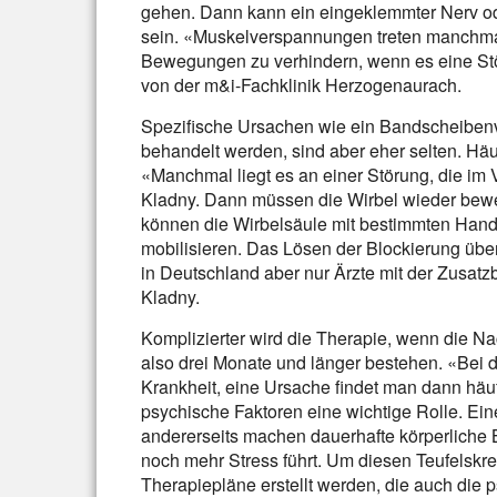
gehen. Dann kann ein eingeklemmter Nerv o
sein. «Muskelverspannungen treten manchmal
Bewegungen zu verhindern, wenn es eine Stö
von der m&i-Fachklinik Herzogenaurach.
Spezifische Ursachen wie ein Bandscheibenvo
behandelt werden, sind aber eher selten. Häu
«Manchmal liegt es an einer Störung, die im 
Kladny. Dann müssen die Wirbel wieder bew
können die Wirbelsäule mit bestimmten Han
mobilisieren. Das Lösen der Blockierung übe
in Deutschland aber nur Ärzte mit der Zusa
Kladny.
Komplizierter wird die Therapie, wenn die 
also drei Monate und länger bestehen. «Bei de
Krankheit, eine Ursache findet man dann häufi
psychische Faktoren eine wichtige Rolle. Ei
andererseits machen dauerhafte körperliche
noch mehr Stress führt. Um diesen Teufelskr
Therapiepläne erstellt werden, die auch die