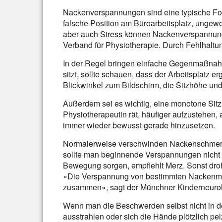
Nackenverspannungen sind eine typische Fol
falsche Position am Büroarbeitsplatz, ungewo
aber auch Stress können Nackenverspannung
Verband für Physiotherapie. Durch Fehlhalt
In der Regel bringen einfache Gegenmaßnah
sitzt, sollte schauen, dass der Arbeitsplatz e
Blickwinkel zum Bildschirm, die Sitzhöhe und
Außerdem sei es wichtig, eine monotone Sitzh
Physiotherapeutin rät, häufiger aufzustehen,
immer wieder bewusst gerade hinzusetzen.
Normalerweise verschwinden Nackenschmerz
sollte man beginnende Verspannungen nicht i
Bewegung sorgen, empfiehlt Merz. Sonst dro
«Die Verspannung von bestimmten Nackenmu
zusammen», sagt der Münchner Kinderneurol
Wenn man die Beschwerden selbst nicht in d
ausstrahlen oder sich die Hände plötzlich pel