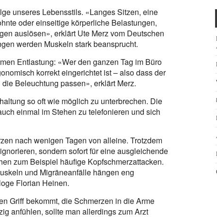
ge unseres Lebensstils. «Langes Sitzen, eine
hnte oder einseitige körperliche Belastungen,
en auslösen», erklärt Ute Merz vom Deutschen
ungen werden Muskeln stark beansprucht.
men Entlastung: «Wer den ganzen Tag im Büro
rgonomisch korrekt eingerichtet ist – also dass der
 die Beleuchtung passen», erklärt Merz.
altung so oft wie möglich zu unterbrechen. Die
 auch einmal im Stehen zu telefonieren und sich
en nach wenigen Tagen von alleine. Trotzdem
gnorieren, sondern sofort für eine ausgleichende
hen zum Beispiel häufige Kopfschmerzattacken.
skeln und Migräneanfälle hängen eng
oge Florian Heinen.
en Griff bekommt, die Schmerzen in die Arme
zig anfühlen, sollte man allerdings zum Arzt