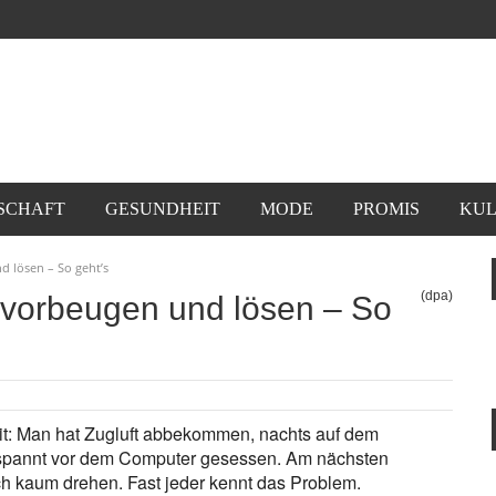
SCHAFT
GESUNDHEIT
MODE
PROMIS
KUL
 lösen – So geht’s
(dpa)
vorbeugen und lösen – So
it: Man hat Zugluft abbekommen, nachts auf dem
espannt vor dem Computer gesessen. Am nächsten
ich kaum drehen. Fast jeder kennt das Problem.