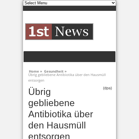
Home »
Gesundheit »
Übrig gebliebene Antibiotika über den Hausmüll
entsorgen
(dpa)
Übrig
gebliebene
Antibiotika über
den Hausmüll
entsorgen