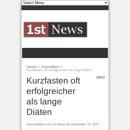
Home »
Gesundheit »
Kurzfasten oft erfolgreicher als lange Diäten
(dpa)
Kurzfasten oft
erfolgreicher
als lange
Diäten
Geschrieben von
1st-News
am Dezember 15, 2017