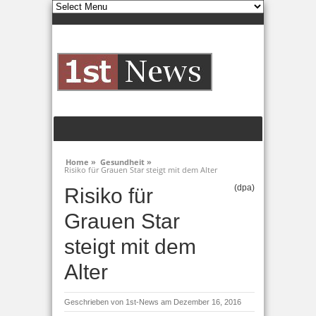
Home »
Gesundheit »
Risiko für Grauen Star steigt mit dem Alter
(dpa)
Risiko für
Grauen Star
steigt mit dem
Alter
Geschrieben von
1st-News
am Dezember 16, 2016