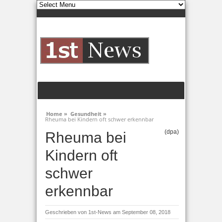
Home »
Gesundheit »
Rheuma bei Kindern oft schwer erkennbar
(dpa)
Rheuma bei
Kindern oft
schwer
erkennbar
Geschrieben von
1st-News
am September 08, 2018