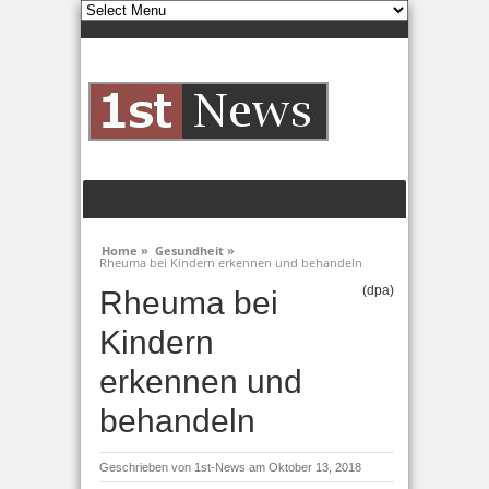
Home »
Gesundheit »
Rheuma bei Kindern erkennen und behandeln
(dpa)
Rheuma bei
Kindern
erkennen und
behandeln
Geschrieben von
1st-News
am Oktober 13, 2018