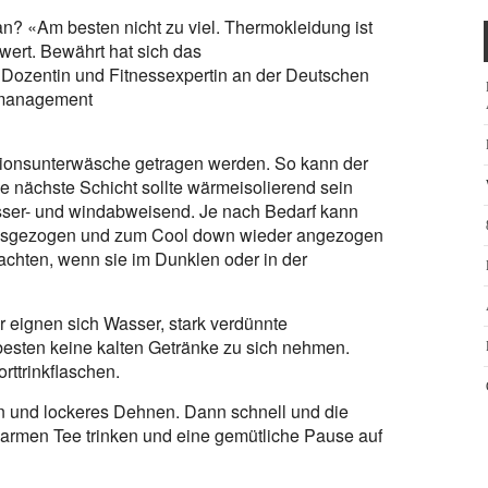
n? «Am besten nicht zu viel. Thermokleidung ist
wert. Bewährt hat sich das
, Dozentin und Fitnessexpertin an der Deutschen
smanagement
ktionsunterwäsche getragen werden. So kann der
e nächste Schicht sollte wärmeisolierend sein
asser- und windabweisend. Je nach Bedarf kann
t ausgezogen und zum Cool down wieder angezogen
 achten, wenn sie im Dunklen oder in der
ür eignen sich Wasser, stark verdünnte
esten keine kalten Getränke zu sich nehmen.
ttrinkflaschen.
n und lockeres Dehnen. Dann schnell und die
rmen Tee trinken und eine gemütliche Pause auf