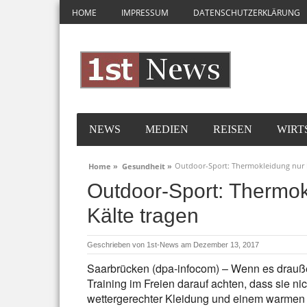
HOME
IMPRESSUM
DATENSCHUTZERKLÄRUNG
NEWS
MEDIEN
REISEN
WIRT
Outdoor-Sport: Thermokleidung nur b
Home »
Gesundheit »
Outdoor-Sport: Thermok
Kälte tragen
Geschrieben von
1st-News
am Dezember 13, 2017
Saarbrücken (dpa-infocom) – Wenn es draußen
Training im Freien darauf achten, dass sie n
wettergerechter Kleidung und einem warmen 