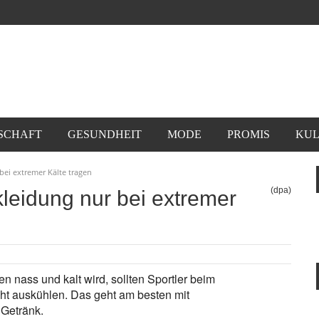
SCHAFT
GESUNDHEIT
MODE
PROMIS
KUL
ei extremer Kälte tragen
(dpa)
leidung nur bei extremer
 nass und kalt wird, sollten Sportler beim
icht auskühlen. Das geht am besten mit
Getränk.