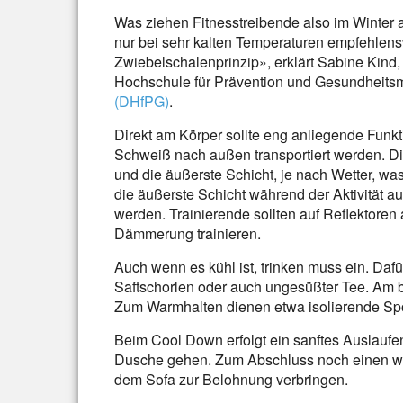
Was ziehen Fitnesstreibende also im Winter a
nur bei sehr kalten Temperaturen empfehlens
Zwiebelschalenprinzip», erklärt Sabine Kind
Hochschule für Prävention und Gesundheit
(DHfPG)
.
Direkt am Körper sollte eng anliegende Fun
Schweiß nach außen transportiert werden. Di
und die äußerste Schicht, je nach Wetter, w
die äußerste Schicht während der Aktivitä
werden. Trainierende sollten auf Reflektoren
Dämmerung trainieren.
Auch wenn es kühl ist, trinken muss ein. Daf
Saftschorlen oder auch ungesüßter Tee. Am b
Zum Warmhalten dienen etwa isolierende Spor
Beim Cool Down erfolgt ein sanftes Auslaufe
Dusche gehen. Zum Abschluss noch einen wa
dem Sofa zur Belohnung verbringen.