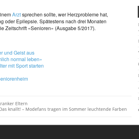
 einem
Arzt
sprechen sollte, wer Herzprobleme hat,
g oder Epilepsie. Spätestens nach drei Monaten
 die Zeitschrift «Senioren» (Ausgabe 5/2017).
er und Geist aus
mlich normal leben»
ter mit Sport starten
Seniorenheim
ranker Eltern
Das knallt! – Modefans tragen im Sommer leuchtende Farben