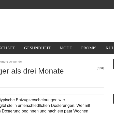
SCHAFT
GESUNDHEIT
MODE
PROMIS
KUL
i Monate verwenden
(dpa)
nger als drei Monate
 typische Entzugserscheinungen wie
gibt sie in unterschiedlichen Dosierungen. Wer mit
en Dosierung beginnen und nach ein paar Wochen