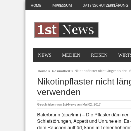
HOME
IMPRESSUM
DATENSCHUTZERKLÄRUNG
NEWS
MEDIEN
REISEN
WIRT
Nikotinpflaster nicht länger als dre
Home »
Gesundheit »
Nikotinpflaster nicht lä
verwenden
Geschrieben von
1st-News
am Mai 02, 2017
Baierbrunn (dpa/tmn) – Die Pflaster dämmen
Schlafstörungen, Appetit und Unruhe ein. Es 
dem Rauchen aufhört, kann mit einer höher