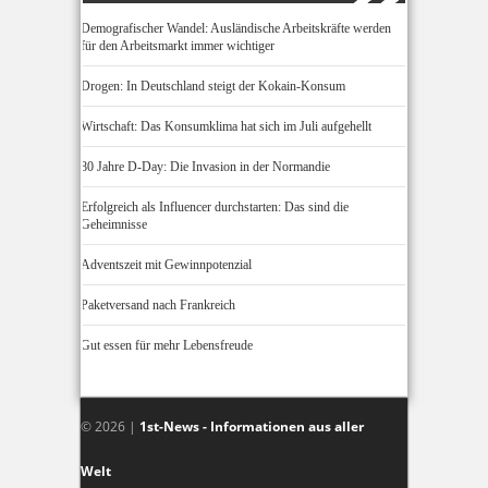
Demografischer Wandel: Ausländische Arbeitskräfte werden
für den Arbeitsmarkt immer wichtiger
Drogen: In Deutschland steigt der Kokain-Konsum
Wirtschaft: Das Konsumklima hat sich im Juli aufgehellt
80 Jahre D-Day: Die Invasion in der Normandie
Erfolgreich als Influencer durchstarten: Das sind die
Geheimnisse
Adventszeit mit Gewinnpotenzial
Paketversand nach Frankreich
Gut essen für mehr Lebensfreude
© 2026 |
1st-News - Informationen aus aller
Welt