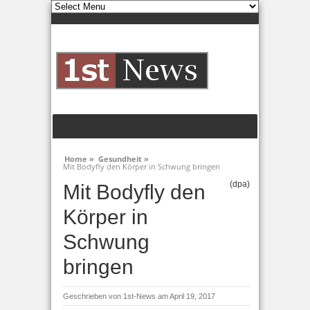
Home »
Gesundheit »
Mit Bodyfly den Körper in Schwung bringen
(dpa)
Mit Bodyfly den
Körper in
Schwung
bringen
Geschrieben von
1st-News
am April 19, 2017