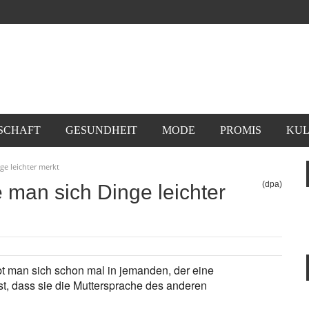
SCHAFT
GESUNDHEIT
MODE
PROMIS
KUL
e leichter merkt
(dpa)
man sich Dinge leichter
ebt man sich schon mal in jemanden, der eine
est, dass sie die Muttersprache des anderen