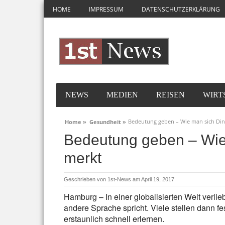
HOME
IMPRESSUM
DATENSCHUTZERKLÄRUNG
NEWS
MEDIEN
REISEN
WIRT
Bedeutung geben – Wie man sich Ding
Home »
Gesundheit »
Bedeutung geben – Wie 
merkt
Geschrieben von
1st-News
am April 19, 2017
Hamburg – In einer globalisierten Welt verli
andere Sprache spricht. Viele stellen dann f
erstaunlich schnell erlernen.