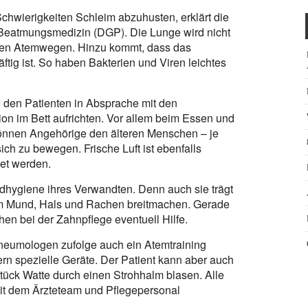
chwierigkeiten Schleim abzuhusten, erklärt die
Beatmungsmedizin (DGP). Die Lunge wird nicht
in den Atemwegen. Hinzu kommt, dass das
ftig ist. So haben Bakterien und Viren leichtes
den Patienten in Absprache mit den
ion im Bett aufrichten. Vor allem beim Essen und
 können Angehörige den älteren Menschen – je
ch zu bewegen. Frische Luft ist ebenfalls
net werden.
hygiene ihres Verwandten. Denn auch sie trägt
n im Mund, Hals und Rachen breitmachen. Gerade
en bei der Zahnpflege eventuell Hilfe.
Pneumologen zufolge auch ein Atemtraining
ern spezielle Geräte. Der Patient kann aber auch
Stück Watte durch einen Strohhalm blasen. Alle
it dem Ärzteteam und Pflegepersonal