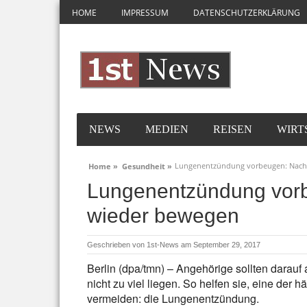
HOME
IMPRESSUM
DATENSCHUTZERKLÄRUNG
NEWS
MEDIEN
REISEN
WIRT
Lungenentzündung vorbeugen: Nach
Home »
Gesundheit »
Lungenentzündung vorb
wieder bewegen
Geschrieben von
1st-News
am September 29, 2017
Berlin (dpa/tmn) – Angehörige sollten darauf
nicht zu viel liegen. So helfen sie, eine der 
vermeiden: die Lungenentzündung.