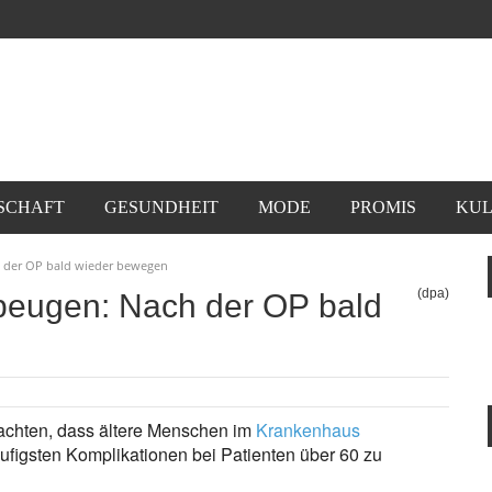
SCHAFT
GESUNDHEIT
MODE
PROMIS
KUL
 der OP bald wieder bewegen
(dpa)
eugen: Nach der OP bald
 achten, dass ältere Menschen im
Krankenhaus
häufigsten Komplikationen bei Patienten über 60 zu