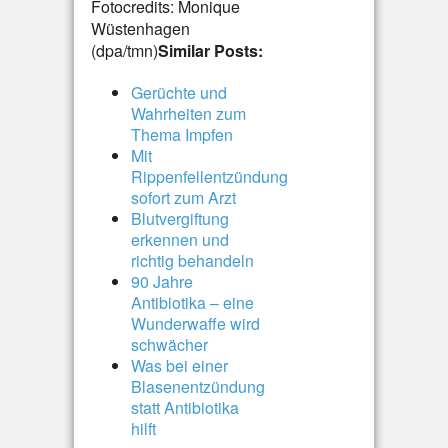
Fotocredits: Monique
Wüstenhagen
(dpa/tmn)
Similar Posts:
Gerüchte und
Wahrheiten zum
Thema Impfen
Mit
Rippenfellentzündung
sofort zum Arzt
Blutvergiftung
erkennen und
richtig behandeln
90 Jahre
Antibiotika – eine
Wunderwaffe wird
schwächer
Was bei einer
Blasenentzündung
statt Antibiotika
hilft