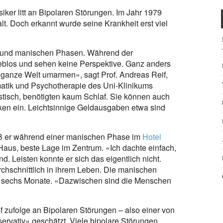
iker litt an Bipolaren Störungen. Im Jahr 1979
t. Doch erkannt wurde seine Krankheit erst viel
n und manischen Phasen. Während der
ieblos und sehen keine Perspektive. Ganz anders
 ganze Welt umarmen», sagt Prof. Andreas Reif,
omatik und Psychotherapie des Uni-Klinikums
istisch, benötigten kaum Schlaf. Sie können auch
en ein. Leichtsinnige Geldausgaben etwa sind
ß er während einer manischen Phase im
Hotel
aus, beste Lage im Zentrum. «Ich dachte einfach,
nd. Leisten konnte er sich das eigentlich nicht.
chschnittlich in ihrem Leben. Die manischen
bis sechs Monate. «Dazwischen sind die Menschen
f zufolge an Bipolaren Störungen – also einer von
rvativ» geschätzt. Viele bipolare Störungen