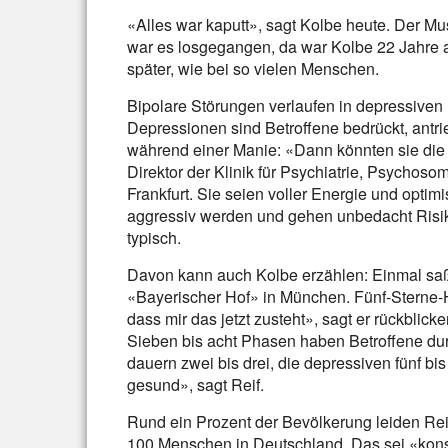
«Alles war kaputt», sagt Kolbe heute. Der Mus
war es losgegangen, da war Kolbe 22 Jahre al
später, wie bei so vielen Menschen.
Bipolare Störungen verlaufen in depressive
Depressionen sind Betroffene bedrückt, antr
während einer Manie: «Dann könnten sie die
Direktor der Klinik für Psychiatrie, Psychos
Frankfurt. Sie seien voller Energie und optim
aggressiv werden und gehen unbedacht Risik
typisch.
Davon kann auch Kolbe erzählen: Einmal sa
«Bayerischer Hof» in München. Fünf-Sterne-H
dass mir das jetzt zusteht», sagt er rückblicke
Sieben bis acht Phasen haben Betroffene dur
dauern zwei bis drei, die depressiven fünf 
gesund», sagt Reif.
Rund ein Prozent der Bevölkerung leiden Rei
100 Menschen in Deutschland. Das sei «konse