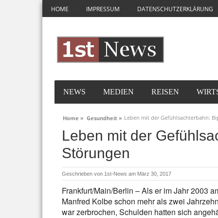
HOME
IMPRESSUM
DATENSCHUTZERKLÄRUNG
NEWS
MEDIEN
REISEN
WIRT
Leben mit der Gefühlsachterbahn: Bi
Home »
Gesundheit »
Leben mit der Gefühlsa
Störungen
Geschrieben von
1st-News
am März 30, 2017
Frankfurt/Main/Berlin – Als er im Jahr 2003
Manfred Kolbe schon mehr als zwei Jahrzehnt
war zerbrochen, Schulden hatten sich angehä