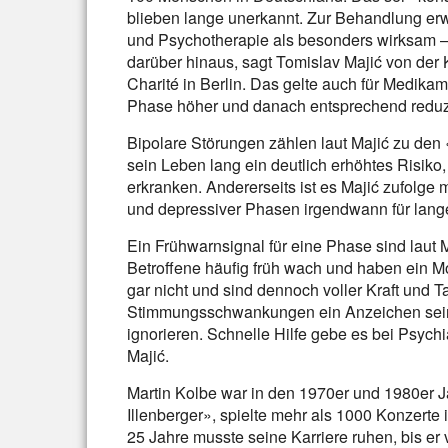
blieben lange unerkannt. Zur Behandlung er
und Psychotherapie als besonders wirksam –
darüber hinaus, sagt Tomislav Majić von der K
Charité in Berlin. Das gelte auch für Medik
Phase höher und danach entsprechend reduzie
Bipolare Störungen zählen laut Majić zu den
sein Leben lang ein deutlich erhöhtes Risiko
erkranken. Andererseits ist es Majić zufolge 
und depressiver Phasen irgendwann für lange
Ein Frühwarnsignal für eine Phase sind laut 
Betroffene häufig früh wach und haben ein Mo
gar nicht und sind dennoch voller Kraft und 
Stimmungsschwankungen ein Anzeichen sein. 
ignorieren. Schnelle Hilfe gebe es bei Psychi
Majić.
Martin Kolbe war in den 1970er und 1980er J
Illenberger», spielte mehr als 1000 Konzerte 
25 Jahre musste seine Karriere ruhen, bis er v