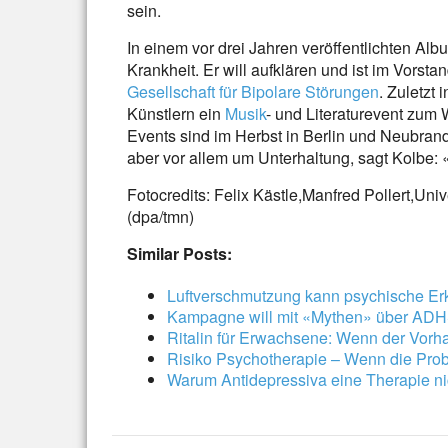
sein.
In einem vor drei Jahren veröffentlichten Alb
Krankheit. Er will aufklären und ist im Vorst
Gesellschaft für Bipolare Störungen
. Zuletzt
Künstlern ein
Musik
- und Literaturevent zum 
Events sind im Herbst in Berlin und Neubran
aber vor allem um Unterhaltung, sagt Kolbe: 
Fotocredits: Felix Kästle,Manfred Pollert,Univ
(dpa/tmn)
Similar Posts:
Luftverschmutzung kann psychische Er
Kampagne will mit «Mythen» über AD
Ritalin für Erwachsene: Wenn der Vorh
Risiko Psychotherapie – Wenn die Pro
Warum Antidepressiva eine Therapie ni