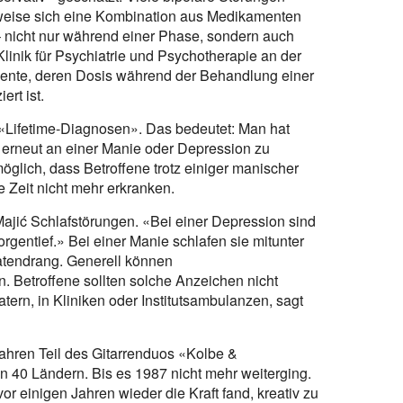
weise sich eine Kombination aus Medikamenten
 nicht nur während einer Phase, sondern auch
linik für Psychiatrie und Psychotherapie an der
amente, deren Dosis während der Behandlung einer
rt ist.
 «Lifetime-Diagnosen». Das bedeutet: Man hat
, erneut an einer Manie oder Depression zu
möglich, dass Betroffene trotz einiger manischer
 Zeit nicht mehr erkranken.
Majić Schlafstörungen. «Bei einer Depression sind
rgentief.» Bei einer Manie schlafen sie mitunter
Tatendrang. Generell können
Betroffene sollten solche Anzeichen nicht
atern, in Kliniken oder Institutsambulanzen, sagt
ahren Teil des Gitarrenduos «Kolbe &
in 40 Ländern. Bis es 1987 nicht mehr weiterging.
or einigen Jahren wieder die Kraft fand, kreativ zu