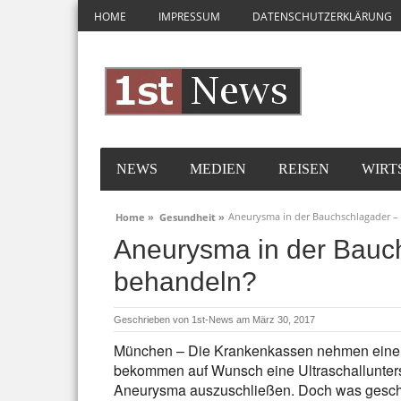
HOME
IMPRESSUM
DATENSCHUTZERKLÄRUNG
NEWS
MEDIEN
REISEN
WIRT
Aneurysma in der Bauchschlagader 
Home »
Gesundheit »
Aneurysma in der Bauc
behandeln?
Geschrieben von
1st-News
am März 30, 2017
München – Die Krankenkassen nehmen eine n
bekommen auf Wunsch eine Ultraschallunter
Aneurysma auszuschließen. Doch was geschie