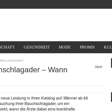
SCHAFT
GESUNDHEIT
MODE
PROMIS
KUL
– Wann behandeln?
(dpa)
hschlagader – Wann
eue Leistung in ihren Katalog auf: Männer ab 65
suchung ihrer Bauchschlagader, um ein
ht, wenn die Ärzte dabei eine krankhafte