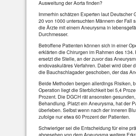
Ausweitung der Aorta finden?
Immerhin schätzen Experten laut Deutscher G
20 von 1000 untersuchten Männern der Fall 
die Ärzte mit einem Aneurysma in lebensgefä
Durchmesser.
Betroffene Patienten können sich in einer Op
erklärten die Chirurgen im Rahmen des 134
ersetzt die Stelle, an der zuvor das Aneury
endovaskuläres Verfahren. Dabei wird über die
die Bauchschlagader geschoben, der das An
Beide Methoden bergen allerdings Risiken, b
Operation liegt die Sterblichkeit bei 5,4 Pro
Prozent. Die DGCH rät ansonsten gesunden, 
Behandlung. Platzt ein Aneurysma, hat der P
überleben. Selbst wenn nach der inneren Blut
zufolge nur etwa 60 Prozent der Patienten.
Schwieriger sei die Entscheidung für eine prä
abgesehen von dem Aneurysma weitere Erkr