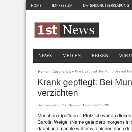
HOME
IMPRESSUM
DATENSCHUTZERKLÄRUNG
NEWS
MEDIEN
REISEN
WIRT
Krank gepflegt: Bei Mundrose auf Ko
Home »
Gesundheit »
Krank gepflegt: Bei Mu
verzichten
Geschrieben von
1st-News
am Dezember 16, 2016
München (dpa/tmn) – Plötzlich war da dieses
Carolin Weigel (Name geändert) morgens in d
dabei und machte weiter wie bisher: nach de