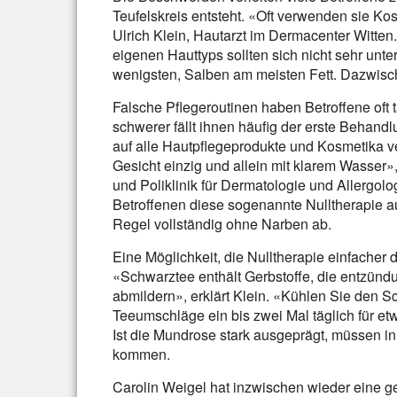
Teufelskreis entsteht. «Oft verwenden sie Ko
Ulrich Klein, Hautarzt im Dermacenter Witten
eigenen Hauttyps sollten sich nicht sehr un
wenigsten, Salben am meisten Fett. Dazwisc
Falsche Pflegeroutinen haben Betroffene oft
schwerer fällt ihnen häufig der erste Behand
auf alle Hautpflegeprodukte und Kosmetika ve
Gesicht einzig und allein mit klarem Wasser», 
und Poliklinik für Dermatologie und Allergol
Betroffenen diese sogenannte Nulltherapie a
Regel vollständig ohne Narben ab.
Eine Möglichkeit, die Nulltherapie einfache
«Schwarztee enthält Gerbstoffe, die entzü
abmildern», erklärt Klein. «Kühlen Sie den S
Teeumschläge ein bis zwei Mal täglich für et
Ist die Mundrose stark ausgeprägt, müssen in
kommen.
Carolin Weigel hat inzwischen wieder eine ge