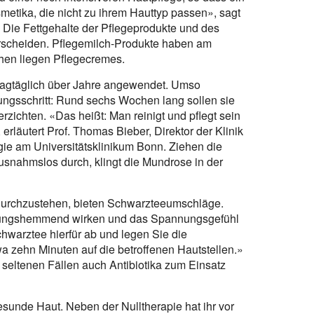
smetika, die nicht zu ihrem Hauttyp passen», sagt
. Die Fettgehalte der Pflegeprodukte und des
terscheiden. Pflegemilch-Produkte haben am
hen liegen Pflegecremes.
 tagtäglich über Jahre angewendet. Umso
lungsschritt: Rund sechs Wochen lang sollen sie
rzichten. «Das heißt: Man reinigt und pflegt sein
erläutert Prof. Thomas Bieber, Direktor der Klinik
ogie am Universitätsklinikum Bonn. Ziehen die
usnahmslos durch, klingt die Mundrose in der
r durchzustehen, bieten Schwarzteeumschläge.
ndungshemmend wirken und das Spannungsgefühl
chwarztee hierfür ab und legen Sie die
wa zehn Minuten auf die betroffenen Hautstellen.»
 seltenen Fällen auch Antibiotika zum Einsatz
sunde Haut. Neben der Nulltherapie hat ihr vor