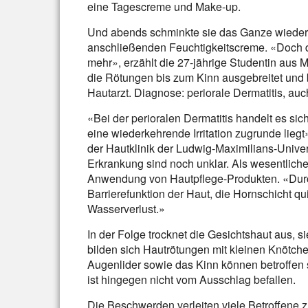
eine Tagescreme und Make-up.
Und abends schminkte sie das Ganze wieder 
anschließenden Feuchtigkeitscreme. «Doch 
mehr», erzählt die 27-jährige Studentin aus
die Rötungen bis zum Kinn ausgebreitet und
Hautarzt. Diagnose: periorale Dermatitis, a
«Bei der perioralen Dermatitis handelt es sic
eine wiederkehrende Irritation zugrunde liegt
der Hautklinik der Ludwig-Maximilians-Unive
Erkrankung sind noch unklar. Als wesentliche
Anwendung von Hautpflege-Produkten. «Durch
Barrierefunktion der Haut, die Hornschicht qu
Wasserverlust.»
In der Folge trocknet die Gesichtshaut aus, s
bilden sich Hautrötungen mit kleinen Knötch
Augenlider sowie das Kinn können betroffen 
ist hingegen nicht vom Ausschlag befallen.
Die Beschwerden verleiten viele Betroffene z