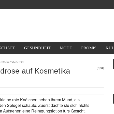
SCHAFT
GESUNDHEIT
MODE
PROMIS
KUL
smetika verzichten
(dpa)
ndrose auf Kosmetika
 kleine rote Knötchen neben ihrem Mund, als
en Spiegel schaute. Zuerst dachte sie sich nichts
m Aufstehen eine Reinigungslotion fürs Gesicht,