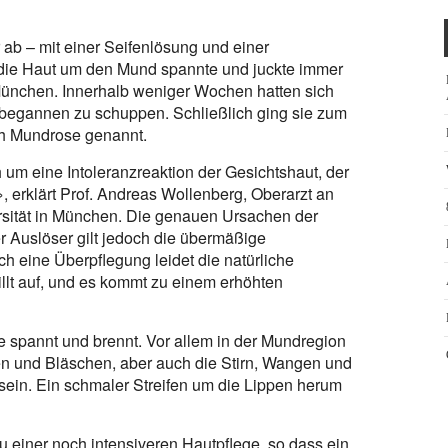
ab – mit einer Seifenlösung und einer
die Haut um den Mund spannte und juckte immer
 München. Innerhalb weniger Wochen hatten sich
 begannen zu schuppen. Schließlich ging sie zum
uch Mundrose genannt.
h um eine Intoleranzreaktion der Gesichtshaut, der
», erklärt Prof. Andreas Wollenberg, Oberarzt an
rsität in München. Die genauen Ursachen der
r Auslöser gilt jedoch die übermäßige
 eine Überpflegung leidet die natürliche
illt auf, und es kommt zu einem erhöhten
ie spannt und brennt. Vor allem in der Mundregion
en und Bläschen, aber auch die Stirn, Wangen und
sein. Ein schmaler Streifen um die Lippen herum
u einer noch intensiveren Hautpflege, so dass ein