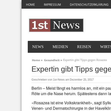
HOME
IMPRESSUM
DATENSCHUTZERKLÄRUNG
NEWS
MEDIEN
REISEN
WIRT
Expertin gibt Tipps gegen Rosazea
Home »
Gesundheit »
Expertin gibt Tipps ge
Geschrieben von
1st-News
am Dezember 25, 2017
Berlin – Meist fängt es harmlos an, mit ein pa
Röte um die Nase herum. Spätestens dann la
«Rosazea ist eine Volkskrankheit», sagt Sylk
Venen- und Dermatochirurgie in der Havelklini