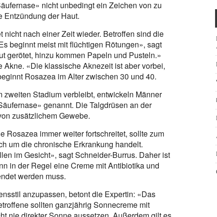
äufernase» nicht unbedingt ein Zeichen von zu
ne Entzündung der Haut.
t nicht nach einer Zeit wieder. Betroffen sind die
Es beginnt meist mit flüchtigen Rötungen», sagt
ut gerötet, hinzu kommen Papeln und Pusteln.»
Akne. «Die klassische Aknezeit ist aber vorbei,
ginnt Rosazea im Alter zwischen 30 und 40.
 zweiten Stadium verbleibt, entwickeln Männer
ufernase» genannt. Die Talgdrüsen an der
 von zusätzlichem Gewebe.
 Rosazea immer weiter fortschreitet, sollte zum
ich um die chronische Erkrankung handelt.
ellen im Gesicht», sagt Schneider-Burrus. Daher ist
nn in der Regel eine Creme mit Antibiotika und
ndet werden muss.
ensstil anzupassen, betont die Expertin: «Das
Betroffene sollten ganzjährig Sonnecreme mit
ht nie direkter Sonne aussetzen. Außerdem gilt es