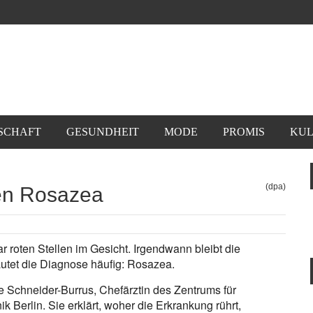
SCHAFT
GESUNDHEIT
MODE
PROMIS
KUL
(dpa)
gen Rosazea
ar roten Stellen im Gesicht. Irgendwann bleibt die
utet die Diagnose häufig: Rosazea.
e Schneider-Burrus, Chefärztin des Zentrums für
k Berlin. Sie erklärt, woher die Erkrankung rührt,