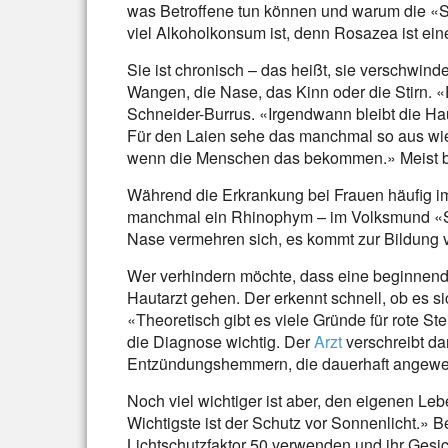
was Betroffene tun können und warum die «S
viel Alkoholkonsum ist, denn Rosazea ist ei
Sie ist chronisch – das heißt, sie verschwinde
Wangen, die Nase, das Kinn oder die Stirn. «
Schneider-Burrus. «Irgendwann bleibt die Ha
Für den Laien sehe das manchmal so aus wie 
wenn die Menschen das bekommen.» Meist be
Während die Erkrankung bei Frauen häufig im
manchmal ein Rhinophym – im Volksmund «Sä
Nase vermehren sich, es kommt zur Bildung
Wer verhindern möchte, dass eine beginnende
Hautarzt gehen. Der erkennt schnell, ob es s
«Theoretisch gibt es viele Gründe für rote St
die Diagnose wichtig. Der
Arzt
verschreibt da
Entzündungshemmern, die dauerhaft angewe
Noch viel wichtiger ist aber, den eigenen Leb
Wichtigste ist der Schutz vor Sonnenlicht.» 
Lichtschutzfaktor 50 verwenden und ihr Gesic