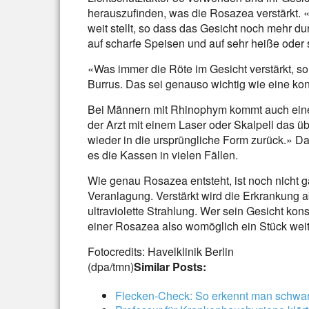
herauszufinden, was die Rosazea verstärkt. «B
weit stellt, so dass das Gesicht noch mehr du
auf scharfe Speisen und auf sehr heiße oder 
«Was immer die Röte im Gesicht verstärkt, s
Burrus. Das sei genauso wichtig wie eine 
Bei Männern mit Rhinophym kommt auch eine 
der Arzt mit einem Laser oder Skalpell das 
wieder in die ursprüngliche Form zurück.» Da
es die Kassen in vielen Fällen.
Wie genau Rosazea entsteht, ist noch nicht g
Veranlagung. Verstärkt wird die Erkrankung 
ultraviolette Strahlung. Wer sein Gesicht ko
einer Rosazea also womöglich ein Stück weit
Fotocredits: Havelklinik Berlin
(dpa/tmn)
Similar Posts:
Flecken-Check: So erkennt man schwa