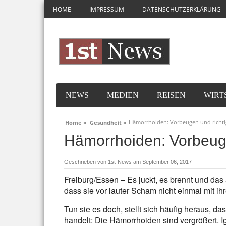
HOME
IMPRESSUM
DATENSCHUTZERKLÄRUNG
NEWS
MEDIEN
REISEN
WIRT
Hämorrhoiden: Vorbeugen und richt
Home »
Gesundheit »
Hämorrhoiden: Vorbeuge
Geschrieben von
1st-News
am September 06, 2017
Freiburg/Essen – Es juckt, es brennt und das 
dass sie vor lauter Scham nicht einmal mit i
Tun sie es doch, stellt sich häufig heraus, d
handelt: Die Hämorrhoiden sind vergrößert. Ig