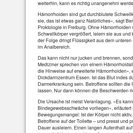
weiterhin, kann es richtig unangenehm werde
Hämorrhoiden sind gut durchblutete Schwellk
sie, das ist etwas ganz Natürliches», sagt Ber
Proktologie in Freiburg. Ohne Hämorrhoiden 
Schwellkörper vergrößert, leiern sie aus und
der Folge dringt Flüssigkeit aus dem untere
im Analbereich.
Das kann nicht nur jucken und brennen, sonde
Mediziner sprechen von einem Hämorrhoidallei
die Hinweise auf erweiterte Hämorrhoiden»,
Dickdarmzentrum Essen. Ist das Blut indes dun
Darmerkrankung sein. Betroffene sollten di
lassen. Nur dann können die Beschwerden ri
Die Ursache ist meist Veranlagung. «Es kann
Bindegewebsschwäche vorliegen», erläutert St
Bewegungsmangel: Ist der Körper nicht aktiv,
Betroffene auf der Toilette – und presst und 
Dauer ausleiern. Einen langen Aufenthalt auf