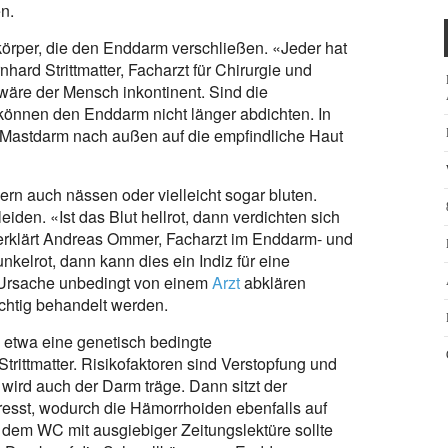
n.
örper, die den Enddarm verschließen. «Jeder hat
nhard Strittmatter, Facharzt für Chirurgie und
wäre der Mensch inkontinent. Sind die
 können den Enddarm nicht länger abdichten. In
n Mastdarm nach außen auf die empfindliche Haut
rn auch nässen oder vielleicht sogar bluten.
den. «Ist das Blut hellrot, dann verdichten sich
 erklärt Andreas Ommer, Facharzt im Enddarm- und
kelrot, dann kann dies ein Indiz für eine
e Ursache unbedingt von einem
Arzt
abklären
chtig behandelt werden.
 etwa eine genetisch bedingte
rittmatter. Risikofaktoren sind Verstopfung und
 wird auch der Darm träge. Dann sitzt der
presst, wodurch die Hämorrhoiden ebenfalls auf
 dem WC mit ausgiebiger Zeitungslektüre sollte