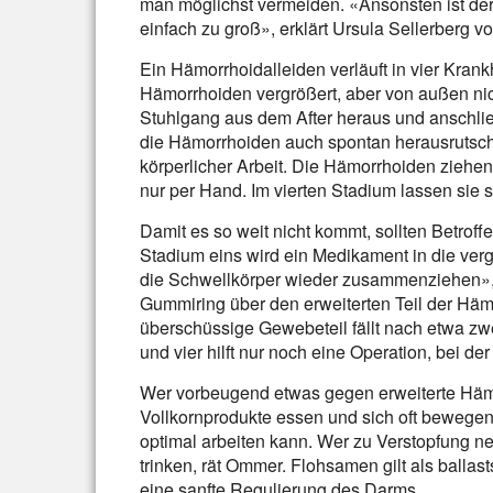
man möglichst vermeiden. «Ansonsten ist de
einfach zu groß», erklärt Ursula Sellerberg
Ein Hämorrhoidalleiden verläuft in vier Krank
Hämorrhoiden vergrößert, aber von außen nich
Stuhlgang aus dem After heraus und anschli
die Hämorrhoiden auch spontan herausrutsche
körperlicher Arbeit. Die Hämorrhoiden ziehen
nur per Hand. Im vierten Stadium lassen sie 
Damit es so weit nicht kommt, sollten Betroff
Stadium eins wird ein Medikament in die ver
die Schwellkörper wieder zusammenziehen», 
Gummiring über den erweiterten Teil der Häm
überschüssige Gewebeteil fällt nach etwa z
und vier hilft nur noch eine Operation, bei d
Wer vorbeugend etwas gegen erweiterte Hämor
Vollkornprodukte essen und sich oft bewegen.
optimal arbeiten kann. Wer zu Verstopfung n
trinken, rät Ommer. Flohsamen gilt als ballas
eine sanfte Regulierung des Darms.