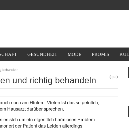
SCHAFT
GESUNDHEIT
MODE
PROMIS
KUL
ig behandeln
(dpa)
n und richtig behandeln
auch noch am Hintern. Vielen ist das so peinlich,
hrem Hausarzt darüber sprechen.
ass es sich um ein eigentlich harmloses Problem
noriert der Patient das Leiden allerdings