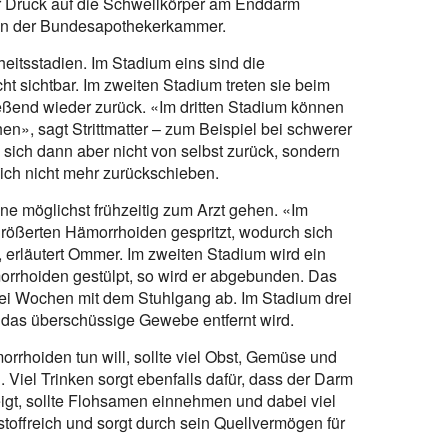
r Druck auf die Schwellkörper am Enddarm
 von der Bundesapothekerkammer.
heitsstadien. Im Stadium eins sind die
t sichtbar. Im zweiten Stadium treten sie beim
eßend wieder zurück. «Im dritten Stadium können
n», sagt Strittmatter – zum Beispiel bei schwerer
 sich dann aber nicht von selbst zurück, sondern
sich nicht mehr zurückschieben.
ene möglichst frühzeitig zum Arzt gehen. «Im
größerten Hämorrhoiden gespritzt, wodurch sich
erläutert Ommer. Im zweiten Stadium wird ein
orrhoiden gestülpt, so wird er abgebunden. Das
wei Wochen mit dem Stuhlgang ab. Im Stadium drei
er das überschüssige Gewebe entfernt wird.
rhoiden tun will, sollte viel Obst, Gemüse und
 Viel Trinken sorgt ebenfalls dafür, dass der Darm
eigt, sollte Flohsamen einnehmen und dabei viel
tstoffreich und sorgt durch sein Quellvermögen für