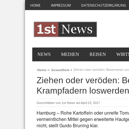
HOME
IMPRESSUM
DATENSCHUTZERKLÄRUNG
NEWS
MEDIEN
REISEN
WIRT
Ziehen oder veröden: Besenreiser u
Home »
Gesundheit »
Ziehen oder veröden: B
Krampfadern loswerde
Geschrieben von
1st-News
am April 23, 2017
Hamburg – Rohe Kartoffeln oder unreife Toma
vermeintlichen Mittel gegen erweiterte Hautg
nicht, stellt Guido Bruning klar.