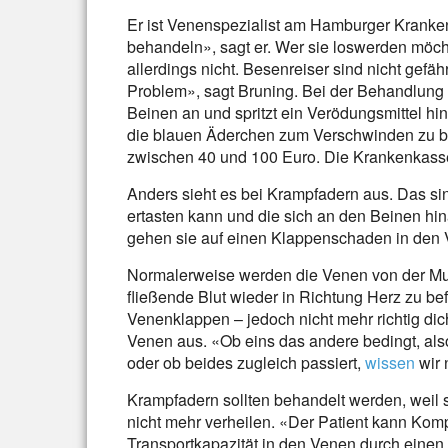
Er ist Venenspezialist am Hamburger Kranke
behandeln», sagt er. Wer sie loswerden möc
allerdings nicht. Besenreiser sind nicht gefä
Problem», sagt Bruning. Bei der Behandlung p
Beinen an und spritzt ein Verödungsmittel hin
die blauen Äderchen zum Verschwinden zu br
zwischen 40 und 100 Euro. Die Krankenkasse
Anders sieht es bei Krampfadern aus. Das si
ertasten kann und die sich an den Beinen hi
gehen sie auf einen Klappenschaden in den 
Normalerweise werden die Venen von der M
fließende Blut wieder in Richtung Herz zu bef
Venenklappen – jedoch nicht mehr richtig dich
Venen aus. «Ob eins das andere bedingt, als
oder ob beides zugleich passiert,
wissen
wir 
Krampfadern sollten behandelt werden, weil
nicht mehr verheilen. «Der Patient kann Kom
Transportkapazität in den Venen durch einen