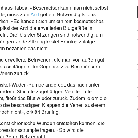
nhaus Tabea. «Besenreiser kann man nicht selbst
hte, muss zum
Arzt
gehen. Notwendig ist das
hrlich. «Es handelt sich um ein rein kosmetisches
ikst der Arzt die erweiterten Blutgefäße in
ein. Drei bis vier Sitzungen sind notwendig, um
ingen. Jede Sitzung kostet Bruning zufolge
n bezahlen das nicht.
nd erweiterte Beinvenen, die man von außen gut
naufschlängeln. Im Gegensatz zu Besenreisern
Venen zurück.
uskel-Waden-Pumpe angeregt, das nach unten
ördern. Sind die zugehörigen Ventile – die
t, fließt das Blut wieder zurück. Zudem leiern die
o die beschädigten Klappen die Venen ausleiern
noch nicht», erklärt Bruning.
 sonst chronische Wunden entstehen können, die
pressionsstrümpfe tragen.» So wird die
 äußeren Reiz erhöht.