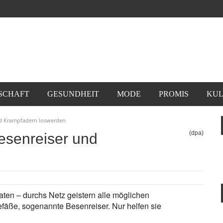
SCHAFT
GESUNDHEIT
MODE
PROMIS
KUL
nd Krampfadern loswerden
(dpa)
esenreiser und
n
ten – durchs Netz geistern alle möglichen
efäße, sogenannte Besenreiser. Nur helfen sie