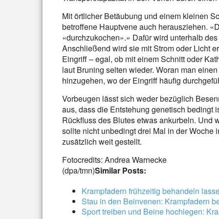
Mit örtlicher Betäubung und einem kleinen Sch
betroffene Hauptvene auch herausziehen. «Die
«durchzukochen».» Dafür wird unterhalb des
Anschließend wird sie mit Strom oder Licht 
Eingriff – egal, ob mit einem Schnitt oder K
laut Bruning selten wieder. Woran man einen 
hinzugehen, wo der Eingriff häufig durchgefüh
Vorbeugen lässt sich weder bezüglich Besen
aus, dass die Entstehung genetisch bedingt 
Rückfluss des Blutes etwas ankurbeln. Und 
sollte nicht unbedingt drei Mal in der Woche
zusätzlich weit gestellt.
Fotocredits: Andrea Warnecke
(dpa/tmn)
Similar Posts:
Krampfadern frühzeitig behandeln lass
Stau in den Beinvenen: Krampfadern b
Sport treiben und Beine hochlegen: K