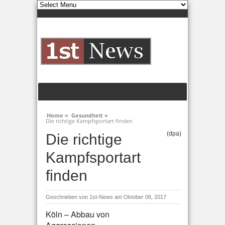
Home »
Gesundheit »
Die richtige Kampfsportart finden
(dpa)
Die richtige
Kampfsportart
finden
Geschrieben von
1st-News
am Oktober 06, 2017
Köln – Abbau von