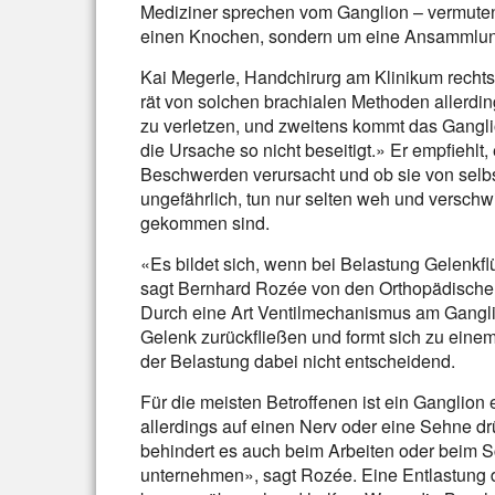
Mediziner sprechen vom Ganglion – vermuten 
einen Knochen, sondern um eine Ansammlung
Kai Megerle, Handchirurg am Klinikum rechts
rät von solchen brachialen Methoden allerdin
zu verletzen, und zweitens kommt das Gangl
die Ursache so nicht beseitigt.» Er empfiehlt
Beschwerden verursacht und ob sie von selbs
ungefährlich, tun nur selten weh und verschw
gekommen sind.
«Es bildet sich, wenn bei Belastung Gelenkf
sagt Bernhard Rozée von den Orthopädischen
Durch eine Art Ventilmechanismus am Ganglio
Gelenk zurückfließen und formt sich zu einem
der Belastung dabei nicht entscheidend.
Für die meisten Betroffenen ist ein Ganglio
allerdings auf einen Nerv oder eine Sehne d
behindert es auch beim Arbeiten oder beim 
unternehmen», sagt Rozée. Eine Entlastung 