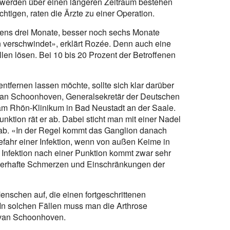
werden über einen längeren Zeitraum bestehen
htigen, raten die Ärzte zu einer Operation.
tens drei Monate, besser noch sechs Monate
n verschwindet», erklärt Rozée. Denn auch eine
len lösen. Bei 10 bis 20 Prozent der Betroffenen
tfernen lassen möchte, sollte sich klar darüber
g van Schoonhoven, Generalsekretär der Deutschen
 am Rhön-Klinikum in Bad Neustadt an der Saale.
nktion rät er ab. Dabei sticht man mit einer Nadel
t ab. «In der Regel kommt das Ganglion danach
efahr einer Infektion, wenn von außen Keime in
Infektion nach einer Punktion kommt zwar sehr
auerhafte Schmerzen und Einschränkungen der
nschen auf, die einen fortgeschrittenen
 In solchen Fällen muss man die Arthrose
g van Schoonhoven.