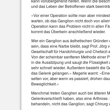
kann vorübergehend helfen. Wenn die Besch
und das Leben der Betroffenen stark beeinträc
«Vor einer Operation sollte man aber mindes
warten, ob das Ganglion nicht doch von allei
Operation kann das Problem nicht in allen Fäl
kommt das Überbein anschließend wieder.
Wer ein Ganglion aus ästhetischen Gründen en
sein, dass eine Narbe bleibt, sagt Prof. Jör
Gesellschaft für Handchirurgie und Chefarzt
Von der scheinbar sanfteren Methode einer Pu
in die Ausstülpung und saugt die Flüssigkei
sehr schnell wieder. Außerdem besteht die G
das Gelenk gelangen.» Megerle warnt: «Eine 
selten vor, aber wenn es passiert, drohen d
Beweglichkeit.»
Manchmal treten Ganglien auch bei älteren Me
Gelenkverschleiß haben, also eine Arthrose.
behandeln, nicht das Ganglion, sagt Chirur