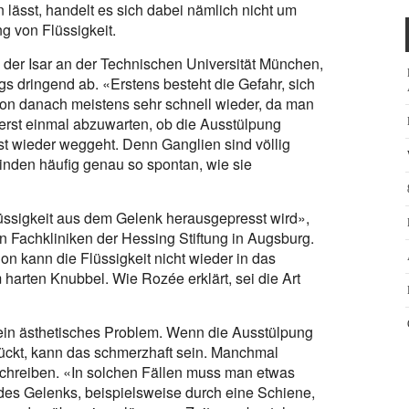
lässt, handelt es sich dabei nämlich nicht um
 von Flüssigkeit.
 der Isar an der Technischen Universität München,
gs dringend ab. «Erstens besteht die Gefahr, sich
ion danach meistens sehr schnell wieder, da man
, erst einmal abzuwarten, ob die Ausstülpung
t wieder weggeht. Denn Ganglien sind völlig
inden häufig genau so spontan, wie sie
lüssigkeit aus dem Gelenk herausgepresst wird»,
 Fachkliniken der Hessing Stiftung in Augsburg.
n kann die Flüssigkeit nicht wieder in das
 harten Knubbel. Wie Rozée erklärt, sei die Art
n ein ästhetisches Problem. Wenn die Ausstülpung
rückt, kann das schmerzhaft sein. Manchmal
Schreiben. «In solchen Fällen muss man etwas
des Gelenks, beispielsweise durch eine Schiene,