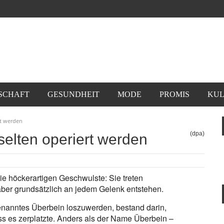
SCHAFT
GESUNDHEIT
MODE
PROMIS
KUL
rt werden
(dpa)
selten operiert werden
e höckerartigen Geschwulste: Sie treten
ber grundsätzlich an jedem Gelenk entstehen.
genanntes Überbein loszuwerden, bestand darin,
ass es zerplatzte. Anders als der Name Überbein –