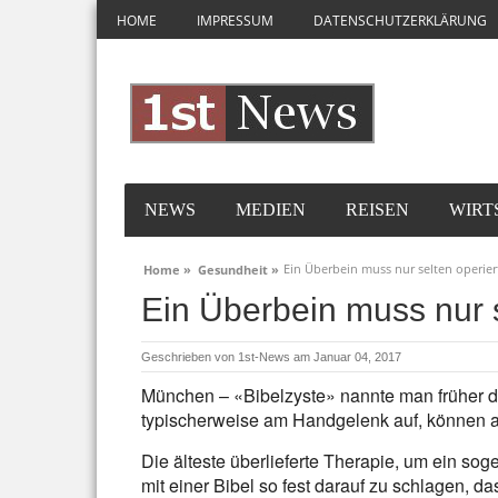
HOME
IMPRESSUM
DATENSCHUTZERKLÄRUNG
NEWS
MEDIEN
REISEN
WIRT
Ein Überbein muss nur selten operie
Home »
Gesundheit »
Ein Überbein muss nur 
Geschrieben von
1st-News
am Januar 04, 2017
München – «Bibelzyste» nannte man früher di
typischerweise am Handgelenk auf, können a
Die älteste überlieferte Therapie, um ein so
mit einer Bibel so fest darauf zu schlagen, d