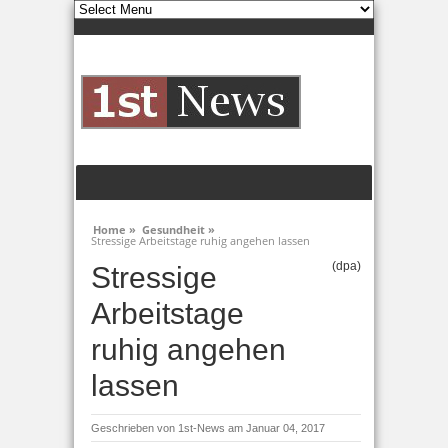
Home »
Gesundheit »
Stressige Arbeitstage ruhig angehen lassen
(dpa)
Stressige
Arbeitstage
ruhig angehen
lassen
Geschrieben von
1st-News
am Januar 04, 2017