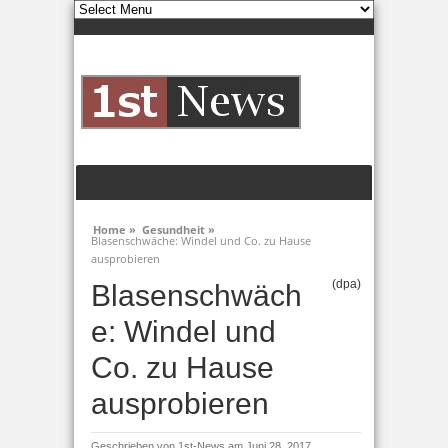
Home »
Gesundheit »
Blasenschwäche: Windel und Co. zu Hause
ausprobieren
(dpa)
Blasenschwäch
e: Windel und
Co. zu Hause
ausprobieren
Geschrieben von
1st-News
am Juni 28, 2017